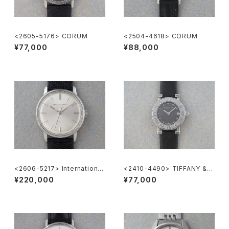
<2605-5176> CORUM
<2504-4618> CORUM
¥77,000
¥88,000
<2606-5217> International
<2410-4490> TIFFANY & C
National Co. "TURLER"
o. Atlas
¥220,000
¥77,000