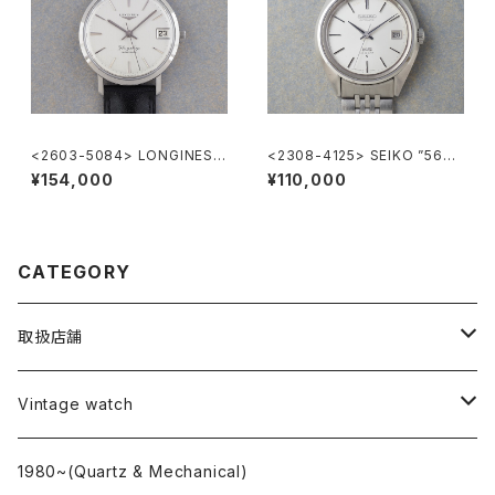
<2603-5084> LONGINES F
<2308-4125> SEIKO ”56K
lagShip Cal.345
S" KING SEIKO
¥154,000
¥110,000
CATEGORY
取扱店舗
L o'clock
Vintage watch
"delve"
海外ブランド
1980~(Quartz & Mechanical)