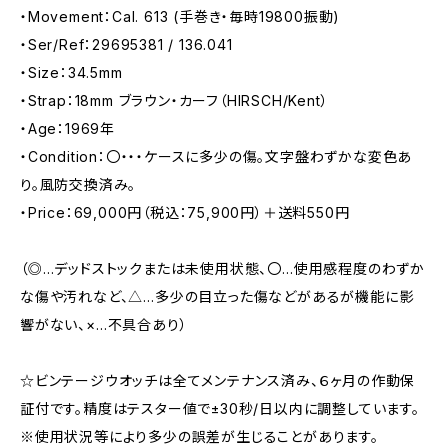
・Movement：Cal. 613 (手巻き・毎時19800振動)
・Ser/Ref：29695381 / 136.041
・Size：34.5mm
・Strap：18mm ブラウン・カーフ（HIRSCH/Kent）
・Age：1969年
・Condition：〇・・・ケースに多少の傷。文字盤わずかな変色あ
り。風防交換済み。
・Price：69,000円（税込：75,900円）＋送料550円
（◎…デッドストックまたは未使用状態、〇…使用感程度のわずか
な傷や汚れなど、△…多少の目立った傷などがあるが機能に影
響がない、×…不具合あり）
☆ビンテージウオッチは全てメンテナンス済み、６ヶ月の作動保
証付です。精度はテスター値で±30秒/日以内に調整しています。
※使用状況等により多少の誤差が生じることがあります。