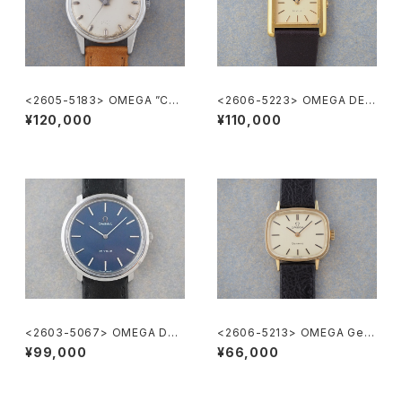
<2605-5183> OMEGA ”Cal.
<2606-5223> OMEGA DE V
285"
ILLE
¥120,000
¥110,000
<2603-5067> OMEGA DE-
<2606-5213> OMEGA Gen
VILLE
eve
¥99,000
¥66,000