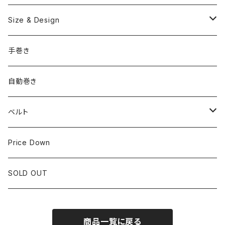
OMEGA
国産ブランド
Size & Design
ROLEX
SEIKO
~24.9mm
手巻き
LONGINES
CITIZEN
25mm~29.9mm
自動巻き
IWC
OTHER BRAND
30mm~34.9mm
ベルト
CORUM
35mm~39.9mm
HIRSCHベルト
Price Down
OTHER BRAND
40mm~
SSブレスレット
SOLD OUT
Square Case
商品一覧に戻る