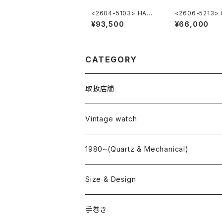
<2604-5103> HAMI
<2606-5213>
LTON Automatic
GA Geneve
¥93,500
¥66,000
CATEGORY
取扱店舗
L o'clock
Vintage watch
"delve"
海外ブランド
1980~(Quartz & Mechanical)
OMEGA
国産ブランド
Size & Design
ROLEX
SEIKO
~24.9mm
手巻き