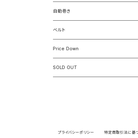
LONGINES
CITIZEN
25mm~29.9mm
自動巻き
IWC
OTHER BRAND
30mm~34.9mm
ベルト
CORUM
35mm~39.9mm
HIRSCHベルト
Price Down
OTHER BRAND
40mm~
SSブレスレット
SOLD OUT
Square Case
Black Dial
Colored Dial
プライバシーポリシー
特定商取引法に基