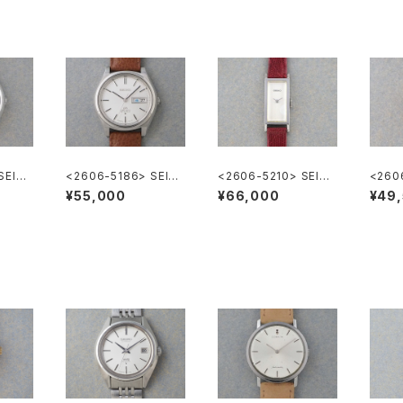
SEIKO
<2606-5186> SEIK
<2606-5210> SEIKO
<260
O LORD MATIC
"SILVER885" rectan
O Spe
¥55,000
¥66,000
¥49
gular case