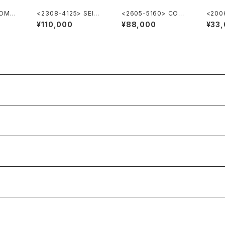
 OME
<2308-4125> SEIKO
<2605-5160> CORU
<200
”56KS" KING SEIKO
M Automatic
BALV
¥110,000
¥88,000
¥33