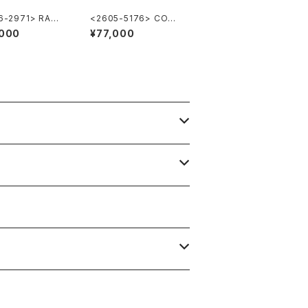
6-2971> RADO
<2605-5176> CORU
BOA
M
,000
¥77,000