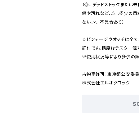
（◎…デッドストックまたは
傷や汚れなど、△…多少の目
ない、×…不具合あり）
☆ビンテージウオッチは全て
証付です。精度はテスター値で
※使用状況等により多少の誤
古物商許可：東京都公安委員会 
株式会社エルオクロック
S