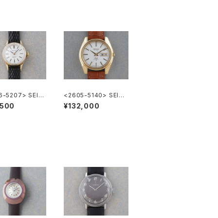
6-5207> SEIK
<2605-5140> SEIKO
cial
”56KS" KING SEIKO
,500
¥132,000