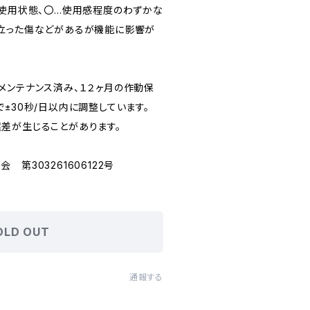
未使用状態、〇…使用感程度のわずかな
立った傷などがあるが機能に影響が
メンテナンス済み、１２ヶ月の作動保
±30秒/日以内に調整しています。
差が生じることがあります。
第303261606122号
OLD OUT
通報する