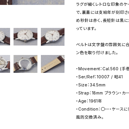
ラグが細くレトロな印象のケ
で、裏蓋には支給年が刻印さ
め秒針は赤く、長短針は黒に
っています。
ベルトは文字盤の雰囲気に合わ
ン色を取り付けました。
・Movement：Cal.560 (
・Ser/Ref：10007 / 昭41
・Size：34.5mm
・Strap：18mm ブラウン・カー
・Age：1961年
・Condition：〇・・・ケ
風防交換済み。