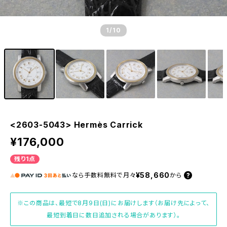
1
/10
<2603-5043> Hermès Carrick
¥176,000
残り1点
¥58,660
なら
手数料無料で
月々
から
※この商品は、最短で8月9日(日)にお届けします（お届け先によって、
最短到着日に数日追加される場合があります）。