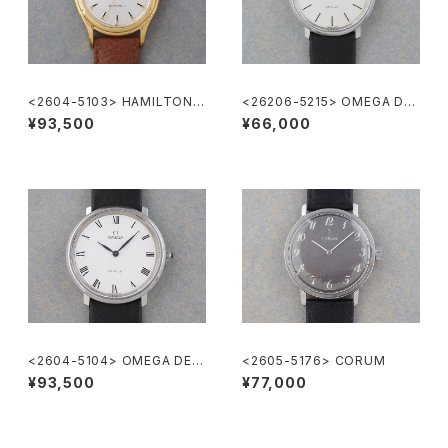
<2604-5103> HAMILTON A
<26206-5215> OMEGA DE
utomatic
VILLE
¥93,500
¥66,000
<2604-5104> OMEGA DE V
<2605-5176> CORUM
ILLE
¥93,500
¥77,000