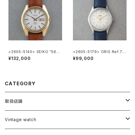
<2605-5140> SEIKO ”56K
<2605-5179> ORIS Ref.74
S" KING SEIKO
70 ”POINTER DATE"
¥132,000
¥99,000
CATEGORY
取扱店舗
L o'clock
Vintage watch