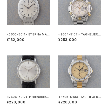
<2602-5011> ETERNA MAT
<2604-5107> TAGHEUER S
IC 3003
uper 2000 Chronograph
¥132,000
¥253,000
<2606-5217> International
<2605-5155> TAG HEUER 2
National Co. "TURLER"
000 Chronograph
¥220,000
¥220,000