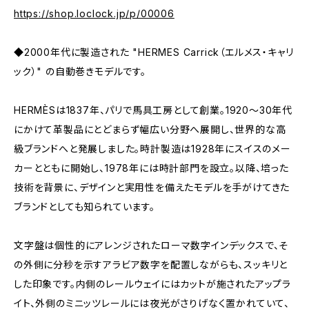
https://shop.loclock.jp/p/00006
◆2000年代に製造された "HERMES Carrick（エルメス・キャリ
ック）" の自動巻きモデルです。
HERMÈSは1837年、パリで馬具工房として創業。1920〜30年代
にかけて革製品にとどまらず幅広い分野へ展開し、世界的な高
級ブランドへと発展しました。時計製造は1928年にスイスのメー
カーとともに開始し、1978年には時計部門を設立。以降、培った
技術を背景に、デザインと実用性を備えたモデルを手がけてきた
ブランドとしても知られています。
文字盤は個性的にアレンジされたローマ数字インデックスで、そ
の外側に分秒を示すアラビア数字を配置しながらも、スッキリと
した印象です。内側のレールウェイにはカットが施されたアップラ
イト、外側のミニッツレールには夜光がさりげなく置かれていて、