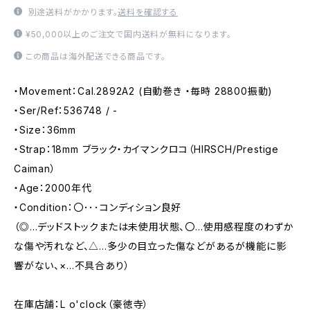
別途送料がかかります。
送料を確認する
¥50,000以上のご注文で国内送料が無料になります。
この商品は海外配送できる商品です。
・Movement：Cal.2892A2 (自動巻き ・毎時 28800振動)
・Ser/Ref：536748 / -
・Size：36mm
・Strap：18mm ブラック・カイマンクロコ（HIRSCH/Prestige
Caiman）
・Age：2000年代
・Condition：〇･･･コンディション良好
（◎…デッドストックまたは未使用状態、〇…使用感程度のわずか
な傷や汚れなど、△…多少の目立った傷などがあるが機能に影
響がない、×…不具合あり）
在庫店舗：L o'clock（豪徳寺）