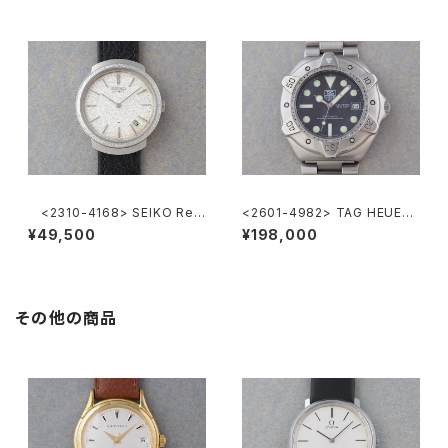
<2310-4168> SEIKO Ref.
<2601-4982> TAG HEUER
2419-0010
Super Professional
¥49,500
¥198,000
その他の商品