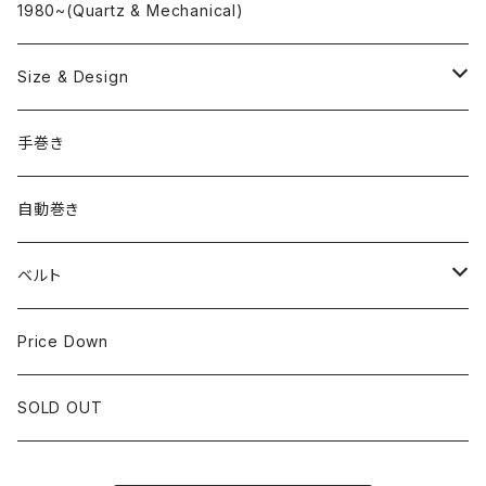
"delve"
海外ブランド
1980~(Quartz & Mechanical)
OMEGA
国産ブランド
Size & Design
ROLEX
SEIKO
~24.9mm
手巻き
LONGINES
CITIZEN
25mm~29.9mm
自動巻き
IWC
OTHER BRAND
30mm~34.9mm
ベルト
CORUM
35mm~39.9mm
HIRSCHベルト
Price Down
OTHER BRAND
40mm~
SSブレスレット
SOLD OUT
Square Case