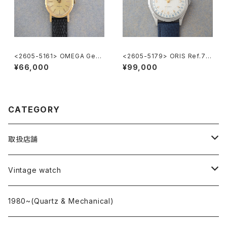
<2605-5161> OMEGA Gene
<2605-5179> ORIS Ref.74
ve
70 ”POINTER DATE"
¥66,000
¥99,000
CATEGORY
取扱店舗
L o'clock
Vintage watch
"delve"
海外ブランド
1980~(Quartz & Mechanical)