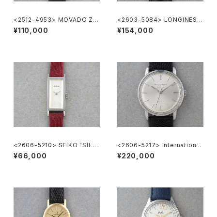
<2512-4953> MOVADO ZE
<2603-5084> LONGINES F
NITH "Museum Watch"
lagShip Cal.345
¥110,000
¥154,000
<2606-5210> SEIKO "SILV
<2606-5217> International
ER885" rectangular case
National Co. "TURLER"
¥66,000
¥220,000