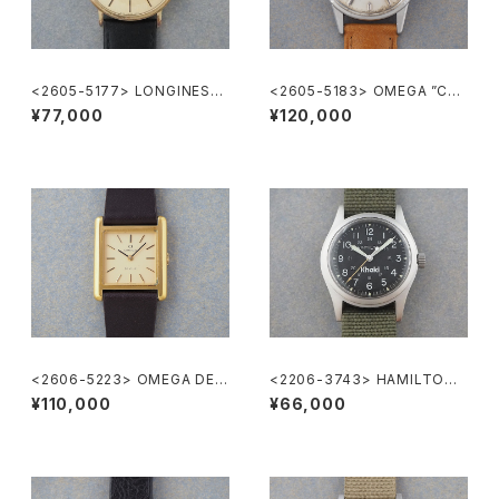
<2605-5177> LONGINES
<2605-5183> OMEGA ”Cal.
”大正製薬”
285"
¥77,000
¥120,000
<2606-5223> OMEGA DE V
<2206-3743> HAMILTON
ILLE
Khaki
¥110,000
¥66,000