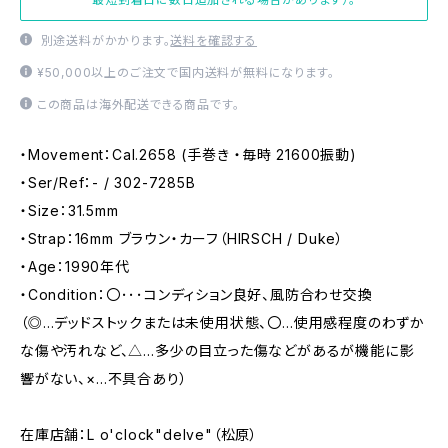
別途送料がかかります。
送料を確認する
¥50,000以上のご注文で国内送料が無料になります。
この商品は海外配送できる商品です。
・Movement：Cal.2658 (手巻き ・毎時 21600振動)
・Ser/Ref：- / 302-7285B
・Size：31.5mm
・Strap：16mm ブラウン・カーフ（HIRSCH / Duke）
・Age：1990年代
・Condition：〇･･･コンディション良好、風防合わせ交換
（◎…デッドストックまたは未使用状態、〇…使用感程度のわずか
な傷や汚れなど、△…多少の目立った傷などがあるが機能に影
響がない、×…不具合あり）
在庫店舗：L o'clock"delve"（松原）