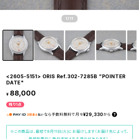
1
/11
<2605-5151> ORIS Ref.302-7285B ”POINTER
DATE"
88,000
¥
残り1点
¥29,330
なら
手数料無料で
月々
から
※この商品は、最短で8月11日(火)にお届けします（お届け先によって、
最短到着日に数日追加される場合があります）。