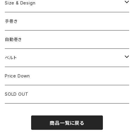
OMEGA
国産ブランド
Size & Design
ROLEX
SEIKO
~24.9mm
手巻き
LONGINES
CITIZEN
25mm~29.9mm
自動巻き
IWC
OTHER BRAND
30mm~34.9mm
ベルト
CORUM
35mm~39.9mm
HIRSCHベルト
Price Down
OTHER BRAND
40mm~
SSブレスレット
SOLD OUT
Square Case
商品一覧に戻る
Black Dial