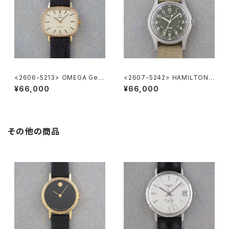
<2606-5213> OMEGA Gen
<2607-5242> HAMILTON
eve
Khaki Nature
¥66,000
¥66,000
その他の商品