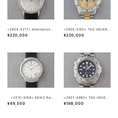
<2606-5217> International
<2605-5155> TAG HEUER 2
National Co. "TURLER"
000 Chronograph
¥220,000
¥220,000
<2310-4168> SEIKO Ref.
<2601-4982> TAG HEUER
2419-0010
Super Professional
¥49,500
¥198,000