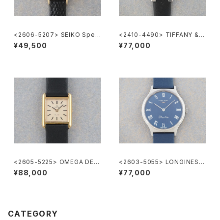
<2606-5207> SEIKO Speci
<2410-4490> TIFFANY & C
al
o. Atlas
¥49,500
¥77,000
<2605-5225> OMEGA DE V
<2603-5055> LONGINES F
ILE
lagship
¥88,000
¥77,000
CATEGORY