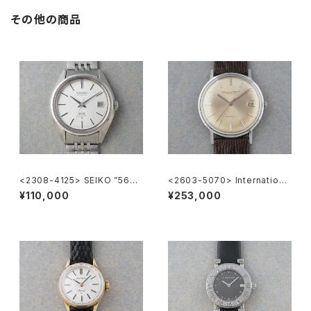
その他の商品
<2308-4125> SEIKO ”56K
<2603-5070> Internationa
S" KING SEIKO
l Watch Co. R807A
¥110,000
¥253,000