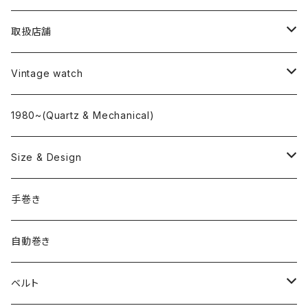
取扱店舗
L o'clock
Vintage watch
"delve"
海外ブランド
1980~(Quartz & Mechanical)
OMEGA
国産ブランド
Size & Design
ROLEX
SEIKO
~24.9mm
手巻き
LONGINES
CITIZEN
25mm~29.9mm
自動巻き
IWC
OTHER BRAND
30mm~34.9mm
ベルト