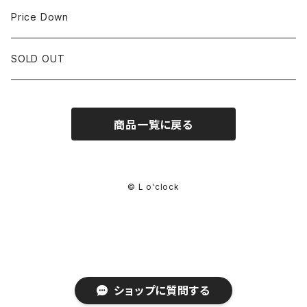
CORUM
35mm~39.9mm
HIRSCHベルト
Price Down
OTHER BRAND
40mm~
SSブレスレット
SOLD OUT
Square Case
商品一覧に戻る
© L o'clock
ショップに質問する