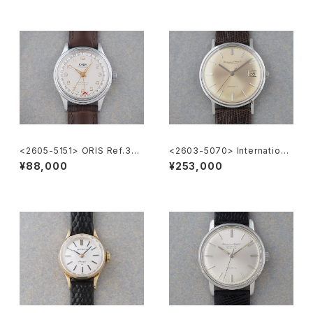
<2605-5151> ORIS Ref.302
<2603-5070> Internationa
-7285B ”POINTER DATE"
l Watch Co. R807A
¥88,000
¥253,000