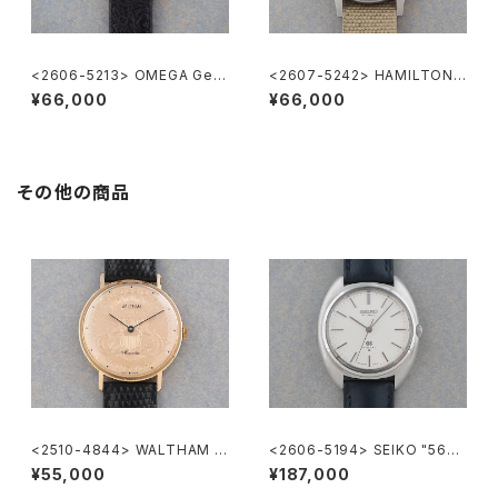
<2606-5213> OMEGA Gen
<2607-5242> HAMILTON
eve
Khaki Nature
¥66,000
¥66,000
その他の商品
<2510-4844> WALTHAM C
<2606-5194> SEIKO "56G
oin Watch
S" Grand Seiko
¥55,000
¥187,000