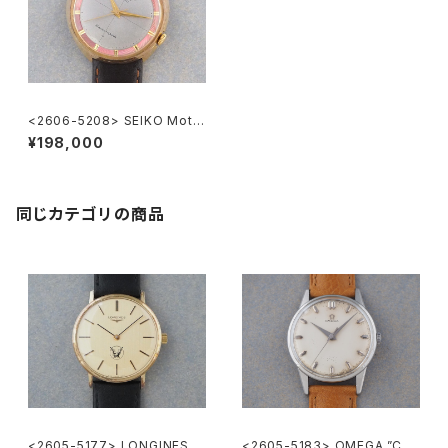
<2606-5208> SEIKO Moto
rist
¥198,000
同じカテゴリの商品
<2605-5177> LONGINES
<2605-5183> OMEGA ”Cal.