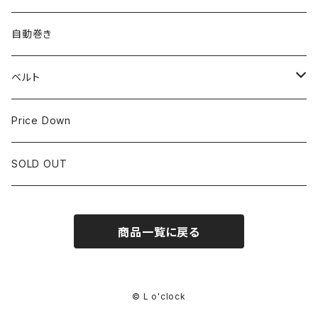
LONGINES
CITIZEN
25mm~29.9mm
自動巻き
IWC
OTHER BRAND
30mm~34.9mm
ベルト
CORUM
35mm~39.9mm
HIRSCHベルト
Price Down
OTHER BRAND
40mm~
SSブレスレット
SOLD OUT
Square Case
商品一覧に戻る
Black Dial
Colored Dial
© L o'clock