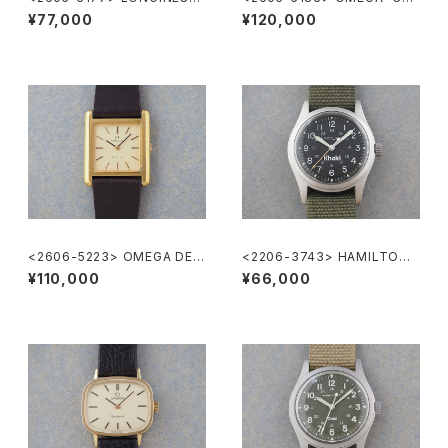
”大正製薬”
285"
¥77,000
¥120,000
<2606-5223> OMEGA DE V
<2206-3743> HAMILTON
ILLE
Khaki
¥110,000
¥66,000