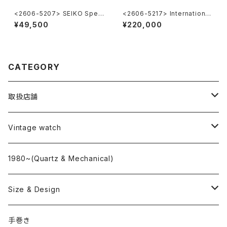
<2606-5207> SEIKO Speci
<2606-5217> International
al
National Co. "TURLER"
¥49,500
¥220,000
CATEGORY
取扱店舗
L o'clock
Vintage watch
"delve"
海外ブランド
1980~(Quartz & Mechanical)
OMEGA
国産ブランド
Size & Design
ROLEX
SEIKO
~24.9mm
手巻き