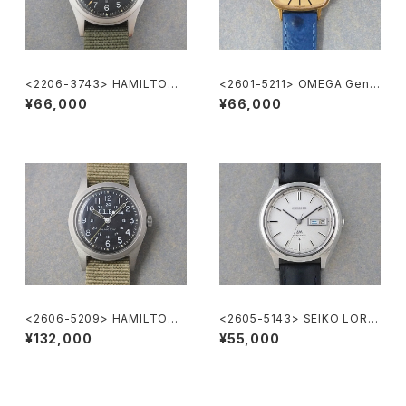
<2206-3743> HAMILTON
<2601-5211> OMEGA Gene
Khaki
ve
¥66,000
¥66,000
<2606-5209> HAMILTON
<2605-5143> SEIKO LORD
Khaki "L.L.Bean"
MATIC
¥132,000
¥55,000