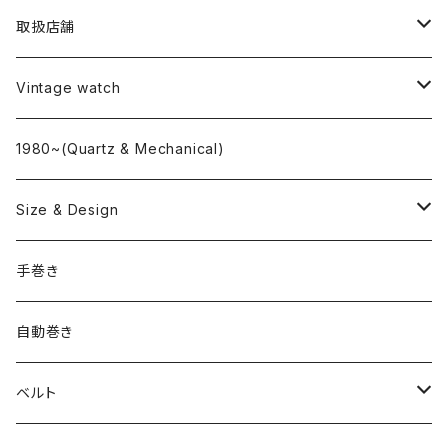
取扱店舗
L o'clock
Vintage watch
"delve"
海外ブランド
1980~(Quartz & Mechanical)
OMEGA
国産ブランド
Size & Design
ROLEX
SEIKO
~24.9mm
手巻き
LONGINES
CITIZEN
25mm~29.9mm
自動巻き
IWC
OTHER BRAND
30mm~34.9mm
ベルト
CORUM