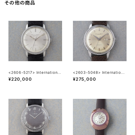
その他の商品
<2606-5217> International
<2603-5048> Internationa
National Co. "TURLER"
l National Co. Ref.648A
¥220,000
¥275,000