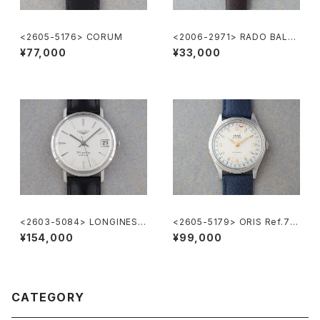
<2605-5176> CORUM
<2006-2971> RADO BALVB
OA
¥77,000
¥33,000
<2603-5084> LONGINES F
<2605-5179> ORIS Ref.74
lagShip Cal.345
70 ”POINTER DATE"
¥154,000
¥99,000
CATEGORY