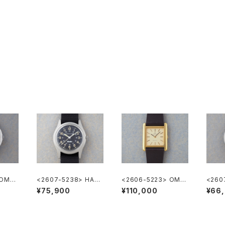
 OME
<2607-5238> HAMI
<2606-5223> OME
<260
LTON Khaki
GA DE VILLE
LTON 
¥75,900
¥110,000
¥66