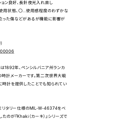
ンディション良好、長針夜光入れ直し
未使用状態、〇…使用感程度のわずかな
立った傷などがあるが機能に影響が
寺）
p/00006
)"は1892年、ペンシルバニア州ランカ
の時計メーカーです。第二次世界大戦
に時計を提供したことでも知られてい
リタリー仕様のMIL-W-46374をベ
のが『Khaki（カーキ）』シリーズで