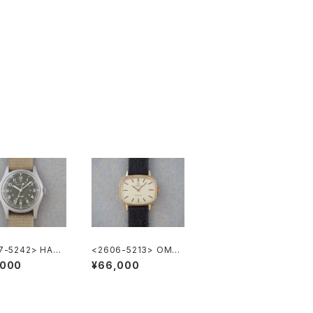
7-5242> HAMI
<2606-5213> OME
Khaki Nature
GA Geneve
,000
¥66,000