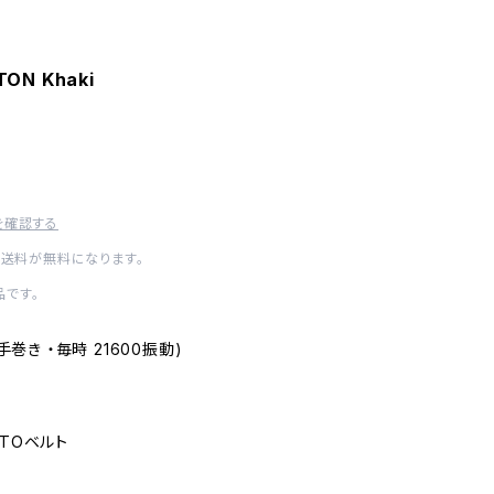
TON Khaki
を確認する
内送料が無料になります。
です。
 (手巻き ・毎時 21600振動)
NATOベルト