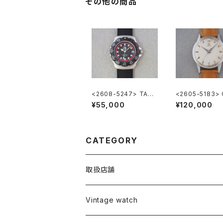
その他の商品
<2608-5247> TAG
<2605-5183>
HEUER FORMULA1
GA ”Cal.285"
¥55,000
¥120,000
CATEGORY
取扱店舗
L o'clock
Vintage watch