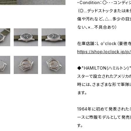
・Condition：〇･･･コ
（◎…デッドストックまたは
傷や汚れなど、△…多少の目
ない、×…不具合あり）
在庫店舗：L o'clock（豪徳
https://shop.loclock.jp/
◆"HAMILTON(ハミルトン
スターで設立されたアメリカ
時には、さまざまな形で軍隊
ます。
1964年に初めて発表されたミ
ースに市販モデルとして発売した
す。