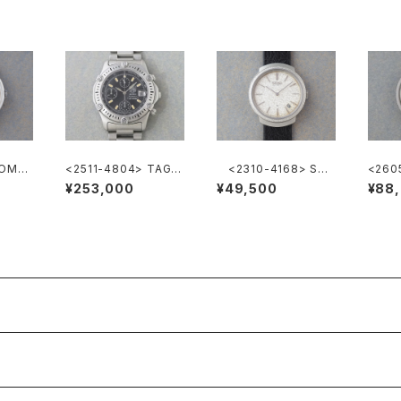
 OME
<2511-4804> TAG H
<2310-4168> SEI
<260
EUER Super 2000 C
KO Ref.2419-0010
M Aut
¥253,000
¥49,500
¥88
hronograph