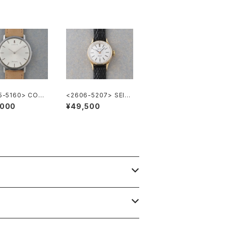
5-5160> CORU
<2606-5207> SEIK
omatic
O Special
,000
¥49,500