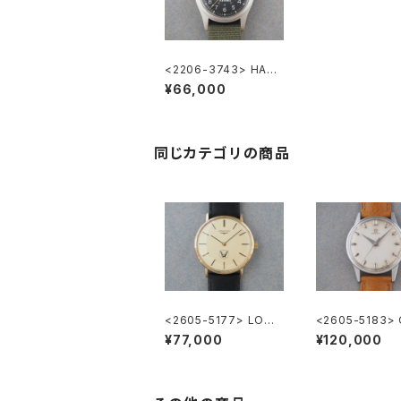
<2206-3743> HAMI
LTON Khaki
¥66,000
同じカテゴリの商品
<2605-5177> LONG
<2605-5183>
INES ”大正製薬”
GA ”Cal.285"
¥77,000
¥120,000