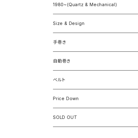
"delve"
海外ブランド
1980~(Quartz & Mechanical)
OMEGA
国産ブランド
Size & Design
ROLEX
SEIKO
~24.9mm
手巻き
LONGINES
CITIZEN
25mm~29.9mm
自動巻き
IWC
OTHER BRAND
30mm~34.9mm
ベルト
CORUM
35mm~39.9mm
HIRSCHベルト
Price Down
OTHER BRAND
40mm~
SSブレスレット
SOLD OUT
Square Case