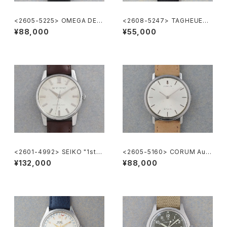
<2605-5225> OMEGA DE V
<2608-5247> TAGHEUER
ILE
FORMULA1
¥88,000
¥55,000
<2601-4992> SEIKO "1st"
<2605-5160> CORUM Auto
KING SEIKO
matic
¥132,000
¥88,000