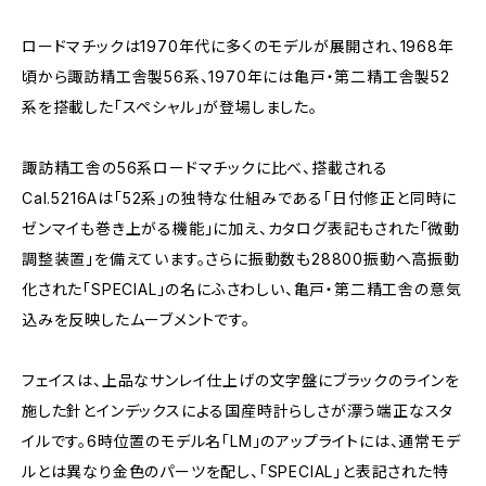
ロードマチックは1970年代に多くのモデルが展開され、1968年
頃から諏訪精工舎製56系、1970年には亀戸・第二精工舎製52
系を搭載した「スペシャル」が登場しました。
諏訪精工舎の56系ロードマチックに比べ、搭載される
Cal.5216Aは「52系」の独特な仕組みである「日付修正と同時に
ゼンマイも巻き上がる機能」に加え、カタログ表記もされた「微動
調整装置」を備えています。さらに振動数も28800振動へ高振動
化された「SPECIAL」の名にふさわしい、亀戸・第二精工舎の意気
込みを反映したムーブメントです。
フェイスは、上品なサンレイ仕上げの文字盤にブラックのラインを
施した針とインデックスによる国産時計らしさが漂う端正なスタ
イルです。6時位置のモデル名「LM」のアップライトには、通常モデ
ルとは異なり金色のパーツを配し、「SPECIAL」と表記された特