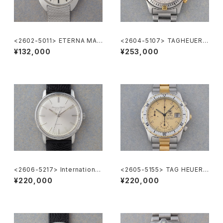
<2602-5011> ETERNA MAT
<2604-5107> TAGHEUER S
IC 3003
uper 2000 Chronograph
¥132,000
¥253,000
<2606-5217> International
<2605-5155> TAG HEUER 2
National Co. "TURLER"
000 Chronograph
¥220,000
¥220,000