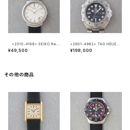
<2310-4168> SEIKO Ref.
<2601-4982> TAG HEUER
2419-0010
Super Professional
¥49,500
¥198,000
その他の商品