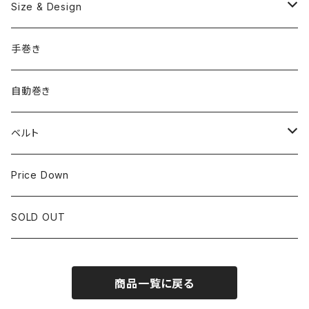
OMEGA
国産ブランド
Size & Design
ROLEX
SEIKO
~24.9mm
手巻き
LONGINES
CITIZEN
25mm~29.9mm
自動巻き
IWC
OTHER BRAND
30mm~34.9mm
ベルト
CORUM
35mm~39.9mm
HIRSCHベルト
Price Down
OTHER BRAND
40mm~
SSブレスレット
SOLD OUT
Square Case
商品一覧に戻る