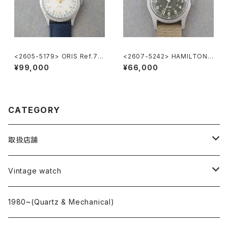
<2605-5179> ORIS Ref.74
<2607-5242> HAMILTON
70 ”POINTER DATE"
Khaki Nature
¥99,000
¥66,000
CATEGORY
取扱店舗
L o'clock
Vintage watch
"delve"
海外ブランド
1980~(Quartz & Mechanical)