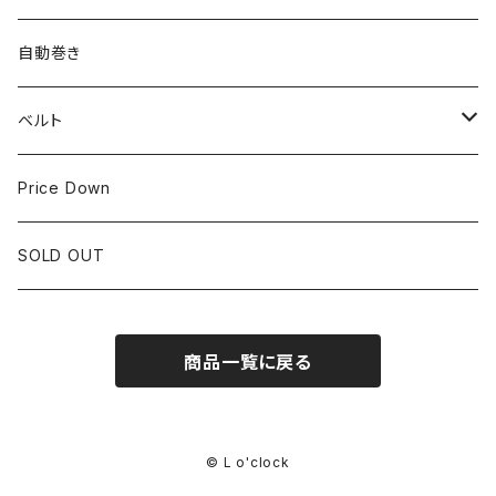
LONGINES
CITIZEN
25mm~29.9mm
自動巻き
IWC
OTHER BRAND
30mm~34.9mm
ベルト
CORUM
35mm~39.9mm
HIRSCHベルト
Price Down
OTHER BRAND
40mm~
SSブレスレット
SOLD OUT
Square Case
商品一覧に戻る
© L o'clock