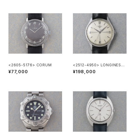
<2605-5176> CORUM
<2512-4950> LONGINES
"Cal.12.68.ZS"
¥77,000
¥198,000