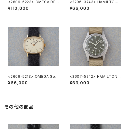
<2606-5223> OMEGA DE V
<2206-3743> HAMILTON
ILLE
Khaki
¥110,000
¥66,000
<2606-5213> OMEGA Gen
<2607-5242> HAMILTON
eve
Khaki Nature
¥66,000
¥66,000
その他の商品