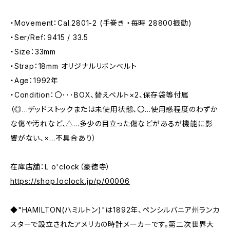
・Movement：Cal.2801-2 (手巻き ・毎時 28800振動)
・Ser/Ref：9415 / 33.5
・Size：33mm
・Strap：18mm オリジナルリボンベルト
・Age：1992年
・Condition：〇･･･BOX、替えベルト×2、保存袋等付属
（◎…デッドストックまたは未使用状態、〇…使用感程度のわずか
な傷や汚れなど、△…多少の目立った傷などがあるが機能に影
響がない、×…不具合あり）
在庫店舗：L o'clock（豪徳寺）
https://shop.loclock.jp/p/00006
◆"HAMILTON(ハミルトン)"は1892年、ペンシルバニア州ランカ
スターで設立されたアメリカの時計メーカーです。第二次世界大