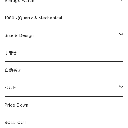
L o'clock
Vintage watch
"delve"
海外ブランド
1980~(Quartz & Mechanical)
OMEGA
国産ブランド
Size & Design
ROLEX
SEIKO
~24.9mm
手巻き
LONGINES
CITIZEN
25mm~29.9mm
自動巻き
IWC
OTHER BRAND
30mm~34.9mm
ベルト
CORUM
35mm~39.9mm
HIRSCHベルト
Price Down
OTHER BRAND
40mm~
SSブレスレット
SOLD OUT