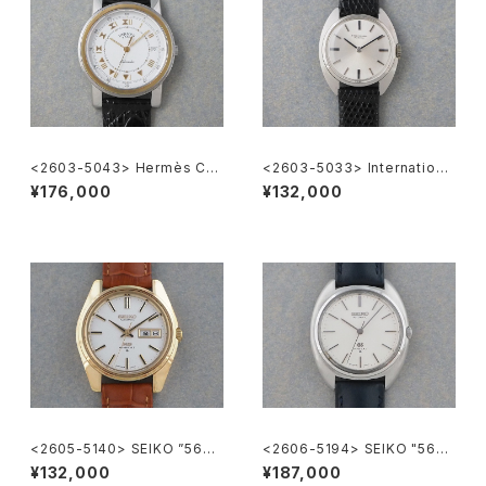
<2603-5043> Hermès Car
<2603-5033> Internationa
rick
l Watch Co.
¥176,000
¥132,000
<2605-5140> SEIKO ”56K
<2606-5194> SEIKO "56G
S" KING SEIKO
S" Grand Seiko
¥132,000
¥187,000