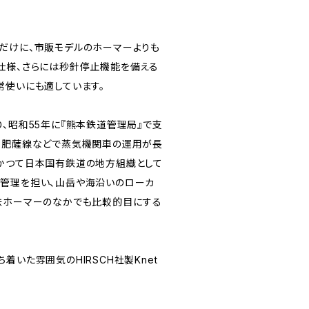
だけに、市販モデルのホーマーよりも
仕様、さらには秒針停止機能を備える
常使いにも適しています。
、昭和55年に『熊本鉄道管理局』で支
。肥薩線などで蒸気機関車の運用が長
かつて日本国有鉄道の地方組織として
管理を担い、山岳や海沿いのローカ
鉄ホーマーのなかでも比較的目にする
着いた雰囲気のHIRSCH社製Knet