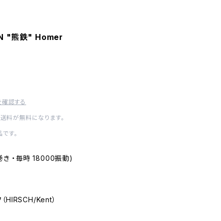
EN "熊鉄" Homer
を確認する
内送料が無料になります。
です。
(手巻き ・毎時 18000振動)
（HIRSCH/Kent）