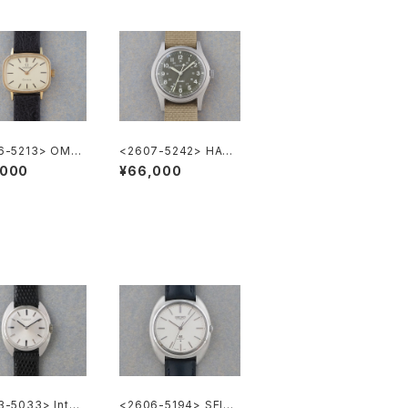
6-5213> OME
<2607-5242> HAMI
eneve
LTON Khaki Nature
,000
¥66,000
-5033> Inter
<2606-5194> SEIK