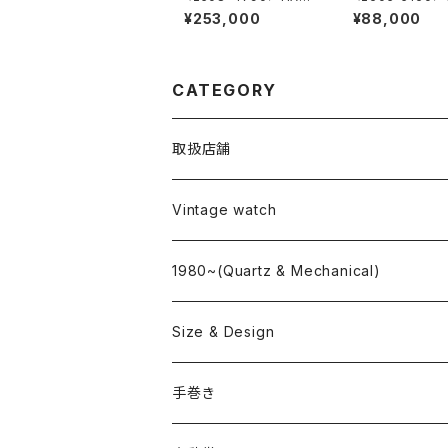
LTON Chronograph
M Automatic
¥253,000
¥88,000
CATEGORY
取扱店舗
L o'clock
Vintage watch
"delve"
海外ブランド
1980~(Quartz & Mechanical)
OMEGA
国産ブランド
Size & Design
ROLEX
SEIKO
~24.9mm
手巻き
LONGINES
CITIZEN