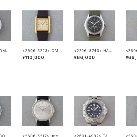
 OME
<2606-5223> OME
<2206-3743> HAMI
<260
GA DE VILLE
LTON Khaki
GA G
¥110,000
¥66,000
¥66
 CORU
<2606-5217> Intern
<2601-4982> TAG
<2603