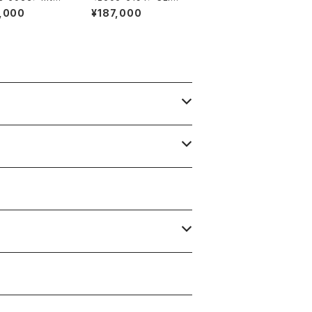
nal Watch Co.
O "56GS" Grand Sei
,000
¥187,000
ko