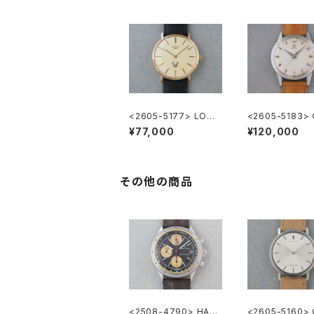
<2605-5177> LONG
<2605-5183>
INES ”大正製薬”
GA ”Cal.285"
¥77,000
¥120,000
その他の商品
<2508-4790> HAMI
<2605-5160>