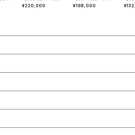
ational National Co.
HEUER Super Profe
natio
¥220,000
¥198,000
¥132
"TURLER"
ssional