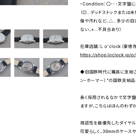
・Condition：〇･･･文
（◎…デッドストックまたは
傷や汚れなど、△…多少の目
ない、×…不具合あり）
在庫店舗：L o'clock（豪徳
https://shop.loclock.jp/
◆旧国鉄時代に職員に支給されて
ン・ホーマー）"の国鉄支給品
長く採用されるなかで文字盤
ますが、こちらはほんのわず
視認性を最優先したダイヤル
可愛らしく、36mmのケー