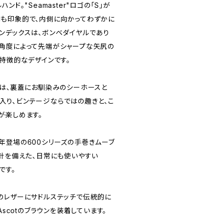
ド。"Seamaster"ロゴの「S」が
も印象的で、内側に向かってわずかに
ンデックスは、ボンベダイヤルであり
角度によって先端がシャープな矢尻の
特徴的なデザインです。
には、裏蓋にお馴染みのシーホースと
印が入り、ビンテージならではの趣きと、こ
が楽しめます。
960年登場の600シリーズの手巻きムーブ
急針を備えた、日常にも使いやすい
です。
のレザーにサドルステッチで伝統的に
Ascotのブラウンを装着しています。