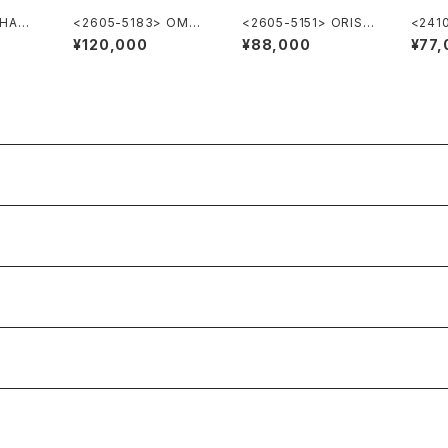
 HAMI
<2605-5183> OME
<2605-5151> ORIS
<241
ture
GA ”Cal.285"
Ref.302-7285B ”PO
NY & 
¥120,000
¥88,000
¥77,
INTER DATE"