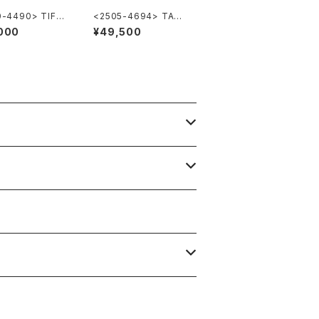
0-4490> TIFFA
<2505-4694> TAG
Co. Atlas
HEUER FORMULA1
000
¥49,500