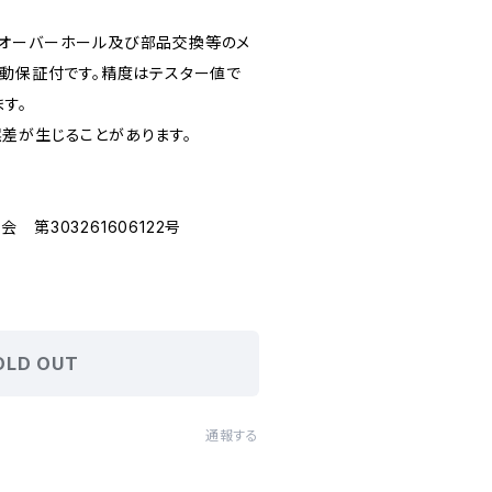
てオーバーホール及び部品交換等のメ
作動保証付です。精度はテスター値で
ます。
差が生じることがあります。
第303261606122号
OLD OUT
通報する