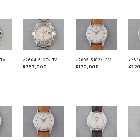
 TAG
<2604-5107> TAGH
<2605-5183> OME
<2606
LA1
EUER Super 2000 C
GA ”Cal.285"
ation
¥253,000
¥120,000
¥22
hronograph
"TUR