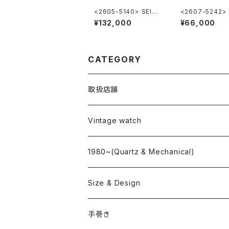
<2605-5140> SEIKO
<2607-5242>
”56KS" KING SEIKO
LTON Khaki Na
¥132,000
¥66,000
CATEGORY
取扱店舗
L o'clock
Vintage watch
"delve"
海外ブランド
1980~(Quartz & Mechanical)
OMEGA
国産ブランド
Size & Design
ROLEX
SEIKO
~24.9mm
手巻き