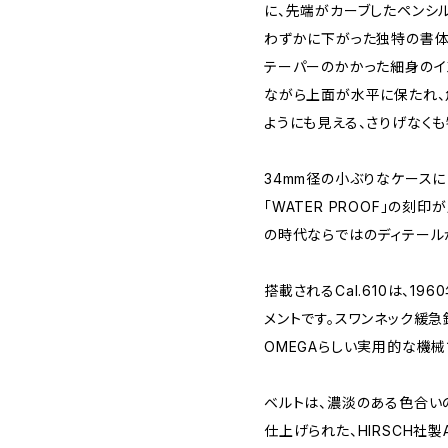
に、先端がカーブしたペンシルハン
わずかに下がった独特の書体
テーパーのかかった細身のイ
ながら上面が水平に保たれ、
ようにも見える、さりげなくも
34mm径の小ぶりなケース
「WATER PROOF」の刻
の時代ならではのディテール
搭載されるCal.610は、1
メントです。スワンネック緩
OMEGAらしい実用的な機械
ベルトは、濃淡のある色合い
仕上げられた、HIRSCH社製