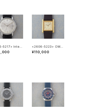
-5217> Intern
<2606-5223> OME
al National Co.
GA DE VILLE
0,000
¥110,000
LER"