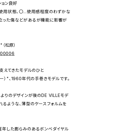
ィション良好
未使用状態、〇…使用感程度のわずかな
立った傷などがあるが機能に影響が
e"（松原）
p/00006
を支えてきたモデルのひと
スター）"、1960年代の手巻きモデルです。
りのデザインが後のDE VILLEモデ
れるような、薄型のケースフォルムを
経年した膨らみのあるボンベダイヤル