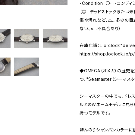
・Condition：〇･･･コンデ
（◎…デッドストックまたは
傷や汚れなど、△…多少の目
ない、×…不具合あり）
在庫店舗：L o'clock"delv
https://shop.loclock.jp/
◆OMEGA（オメガ）の歴史
つ、"Seamaster（シーマ
シーマスターの中でも、ドレスよ
ルとのWネームモデルに見ら
持つモデルです。
ほんのりシャンパンカラーに