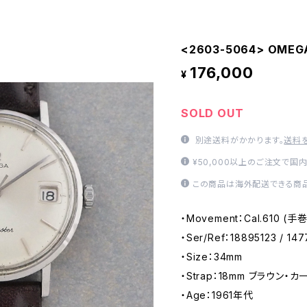
<2603-5064> OMEGA
176,000
¥
SOLD OUT
別途送料がかかります。
送料
¥50,000以上のご注文で国
この商品は海外配送できる商品
・Movement：Cal.610 (
・Ser/Ref：18895123 / 147
・Size：34mm
・Strap：18mm ブラウン・カー
・Age：1961年代