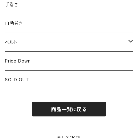
ROLEX
SEIKO
~24.9mm
手巻き
LONGINES
CITIZEN
25mm~29.9mm
自動巻き
IWC
OTHER BRAND
30mm~34.9mm
ベルト
CORUM
35mm~39.9mm
HIRSCHベルト
Price Down
OTHER BRAND
40mm~
SSブレスレット
SOLD OUT
Square Case
商品一覧に戻る
Black Dial
Colored Dial
© L o'clock