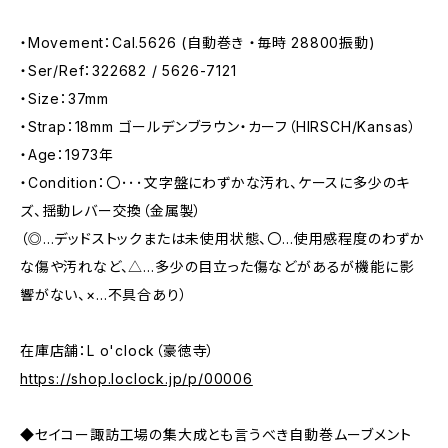
・Movement：Cal.5626 (自動巻き ・毎時 28800振動)
・Ser/Ref：322682 / 5626-7121
・Size：37mm
・Strap：18mm ゴールデンブラウン・カーフ（HIRSCH/Kansas）
・Age：1973年
・Condition：〇･･･文字盤にわずかな汚れ、ケースに多少のキ
ズ、揺動レバー交換（金属製）
（◎…デッドストックまたは未使用状態、〇…使用感程度のわずか
な傷や汚れなど、△…多少の目立った傷などがあるが機能に影
響がない、×…不具合あり）
在庫店舗：L o'clock（豪徳寺）
https://shop.loclock.jp/p/00006
◆セイコー諏訪工場の集大成とも言うべき自動巻ムーブメント