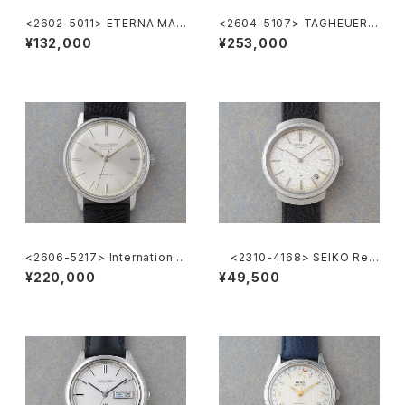
<2602-5011> ETERNA MAT
<2604-5107> TAGHEUER S
IC 3003
uper 2000 Chronograph
¥132,000
¥253,000
<2606-5217> International
<2310-4168> SEIKO Ref.
National Co. "TURLER"
2419-0010
¥220,000
¥49,500