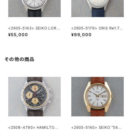
<2605-5143> SEIKO LORD
<2605-5179> ORIS Ref.74
MATIC
70 ”POINTER DATE"
¥55,000
¥99,000
その他の商品
<2508-4790> HAMILTON
<2605-5140> SEIKO ”56K
Chronograph
S" KING SEIKO