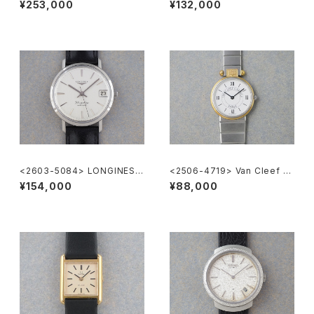
¥253,000
¥132,000
<2603-5084> LONGINES F
<2506-4719> Van Cleef &
lagShip Cal.345
Arpels la collection
¥154,000
¥88,000