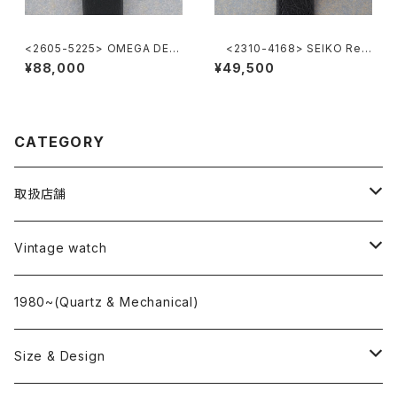
<2605-5225> OMEGA DE V
<2310-4168> SEIKO Ref.
ILE
2419-0010
¥88,000
¥49,500
CATEGORY
取扱店舗
L o'clock
Vintage watch
"delve"
海外ブランド
1980~(Quartz & Mechanical)
OMEGA
国産ブランド
Size & Design