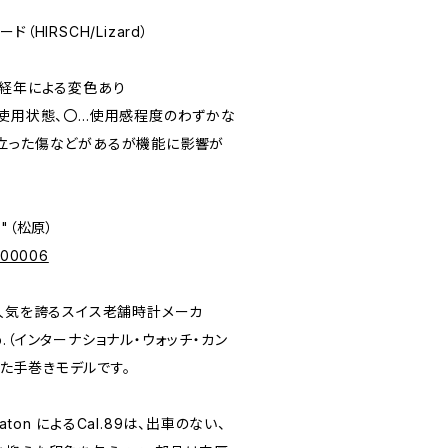
ード（HIRSCH/Lizard）
字盤に経年による変色あり
未使用状態、〇…使用感程度のわずかな
立った傷などがあるが機能に影響が
e"（松原）
p/00006
い人気を誇るスイス老舗時計メーカ
ch Co.（インターナショナル・ウォッチ・カン
載した手巻きモデルです。
laton によるCal.89は、出車のない、