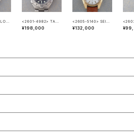
 LON
<2601-4982> TAG
<2605-5140> SEIKO
<260
p Cal.
HEUER Super Profe
”56KS" KING SEIKO
tian D
¥198,000
¥132,000
¥99
ssional