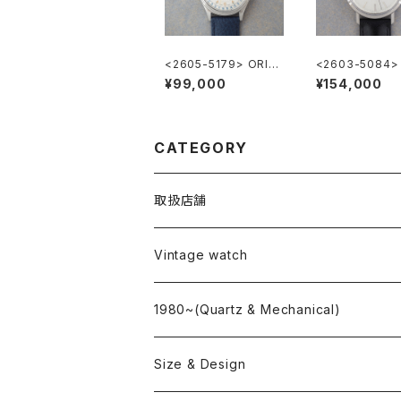
<2605-5179> ORIS
<2603-5084>
Ref.7470 ”POINTER
GINES FlagShi
¥99,000
¥154,000
DATE"
345
CATEGORY
取扱店舗
L o'clock
Vintage watch
"delve"
海外ブランド
1980~(Quartz & Mechanical)
OMEGA
国産ブランド
Size & Design