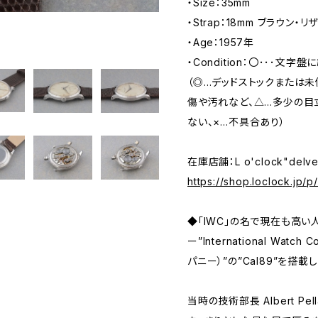
・Size：35mm
・Strap：18mm ブラウン・リザ
・Age：1957年
・Condition：〇･･･文
（◎…デッドストックまたは
傷や汚れなど、△…多少の目
ない、×…不具合あり）
在庫店舗：L o'clock"delv
https://shop.loclock.jp/
◆「IWC」の名で現在も高
ー”International Wat
パニー）”の”Cal89”を搭
当時の技術部長 Albert Pel