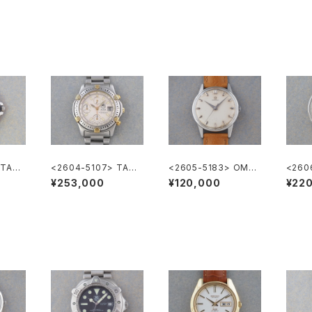
 TAG
<2604-5107> TAGH
<2605-5183> OME
<2606
LA1
EUER Super 2000 C
GA ”Cal.285"
ation
¥253,000
¥120,000
¥22
hronograph
"TUR