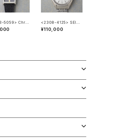
3-5059> Chris
<2308-4125> SEIKO
ior
”56KS" KING SEIKO
,000
¥110,000