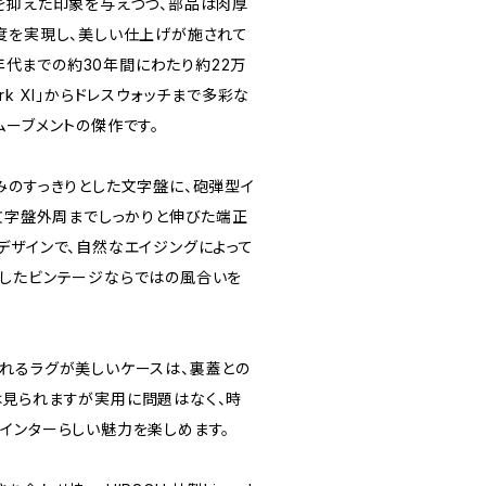
を抑えた印象を与えつつ、部品は肉厚
度を実現し、美しい仕上げが施されて
0年代までの約30年間にわたり約22万
k XI」からドレスウォッチまで多彩な
ムーブメントの傑作です。
みのすっきりとした文字盤に、砲弾型イ
、文字盤外周までしっかりと伸びた端正
デザインで、自然なエイジングによって
したビンテージならではの風合いを
れるラグが美しいケースは、裏蓋との
見られますが実用に問題はなく、時
インターらしい魅力を楽しめます。