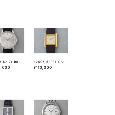
-5217> Intern
<2606-5223> OME
al National Co.
GA DE VILLE
0,000
¥110,000
LER"