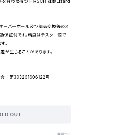
合わせ持つ HIRSCH 社製Lizard
。
てオーバーホール及び部品交換等のメ
作動保証付です。精度はテスター値で
ます。
差が生じることがあります。
第303261606122号
OLD OUT
通報する