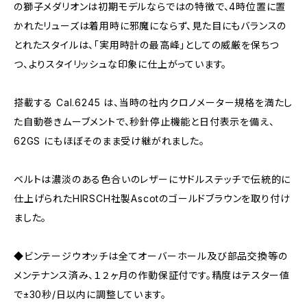
の獅子メダリオンは初期モデルならではの特徴で、4時位置に置
かれたリューズは着用時に邪魔にならず、見た目にもバランスの
とれたスタイルは、「実用時計の最高峰」としての威厳を保ちつ
つ、よりスタイリッシュな印象に仕上がっています。
搭載する Cal.6245 は、当時の社内クロノメーター規格を満たし
た自動巻きムーブメントで、秒針停止機能と日付表示を備え、
62GS にもほぼそのまま受け継がれました。
ベルトは濃淡のある色合いのレザーにサドルステッチで伝統的に
仕上げられたHIRSCH社製Ascotのゴールドブラウンを取り付け
ました。
◆ビンテージウオッチは全てオーバーホール及び部品交換等の
メンテナンス済み、１２ヶ月の作動保証付です。精度はテスター値
で±30秒/日以内に調整しています。