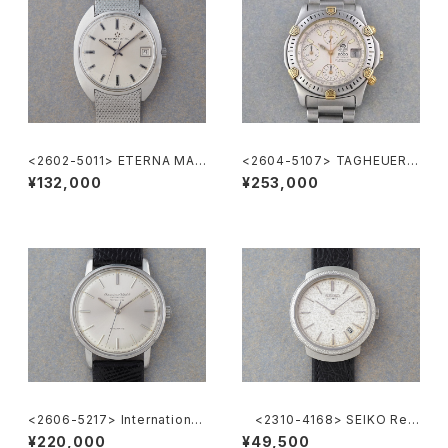
<2602-5011> ETERNA MAT
<2604-5107> TAGHEUER S
IC 3003
uper 2000 Chronograph
¥132,000
¥253,000
<2606-5217> International
<2310-4168> SEIKO Ref.
National Co. "TURLER"
2419-0010
¥220,000
¥49,500