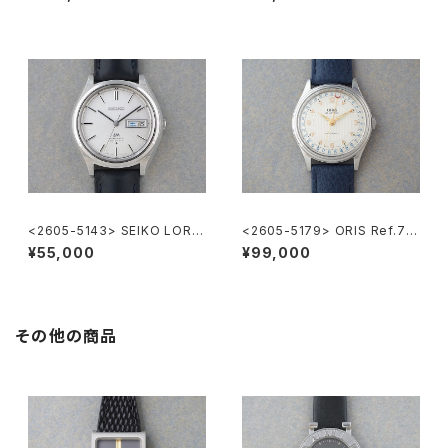
<2605-5143> SEIKO LORD
<2605-5179> ORIS Ref.74
MATIC
70 ”POINTER DATE"
¥55,000
¥99,000
その他の商品