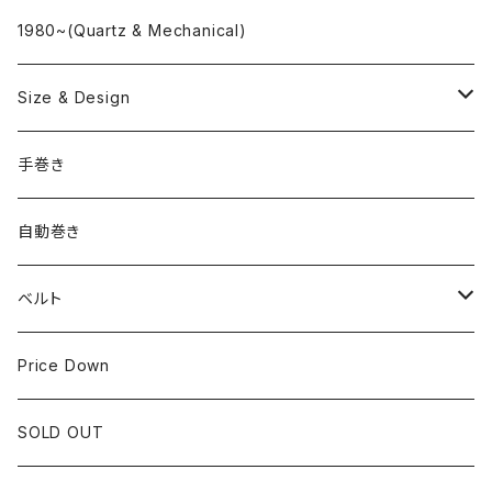
"delve"
海外ブランド
1980~(Quartz & Mechanical)
OMEGA
国産ブランド
Size & Design
ROLEX
SEIKO
~24.9mm
手巻き
LONGINES
CITIZEN
25mm~29.9mm
自動巻き
IWC
OTHER BRAND
30mm~34.9mm
ベルト
CORUM
35mm~39.9mm
HIRSCHベルト
Price Down
OTHER BRAND
40mm~
SSブレスレット
SOLD OUT