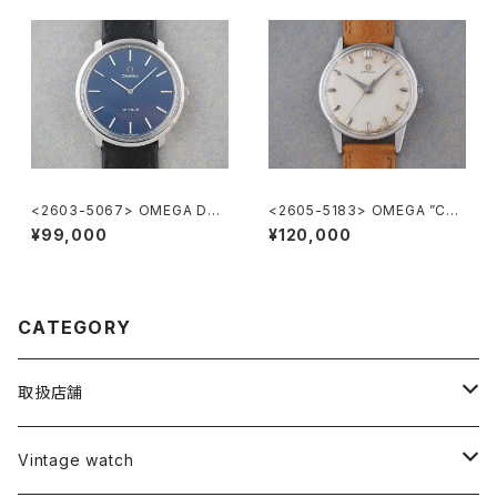
<2603-5067> OMEGA DE-
<2605-5183> OMEGA ”Cal.
VILLE
285"
¥99,000
¥120,000
CATEGORY
取扱店舗
L o'clock
Vintage watch