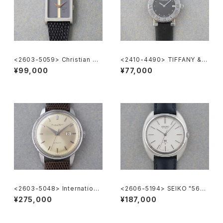
<2603-5059> Christian Di
<2410-4490> TIFFANY & C
or
o. Atlas
¥99,000
¥77,000
<2603-5048> Internationa
<2606-5194> SEIKO "56G
l National Co. Ref.648A
S" Grand Seiko
¥275,000
¥187,000