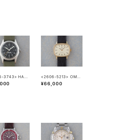
6-3743> HAMI
<2606-5213> OME
 Khaki
GA Geneve
,000
¥66,000