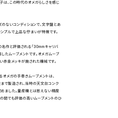
子は、この時代のオメガらしさを感じ
ズのないコンディションで、文字盤とあ
ンプルで上品な佇まいが特徴です。
きの名作と評価される「30mmキャリバ
登場したムーブメントです。オメガムーブ
しい赤金メッキが施された機械です。
れるオメガの手巻きムーブメントは、
中盤まで製造され、当時の天文台コンク
めました。量産機とは思えない精度
ンの間でも評価の高いムーブメントのひ