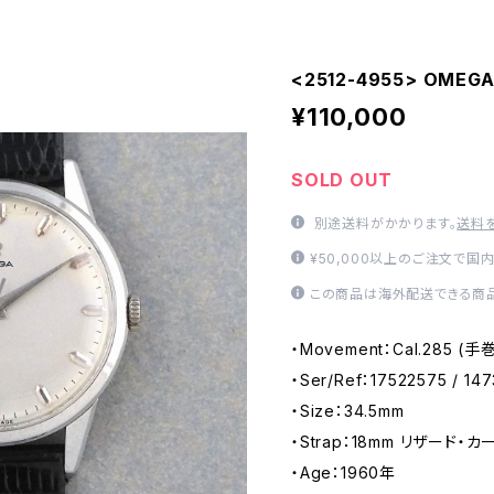
<2512-4955> OMEGA
¥110,000
SOLD OUT
別途送料がかかります。
送料
¥50,000以上のご注文で国
この商品は海外配送できる商品
・Movement：Cal.285 (
・Ser/Ref：17522575 / 147
・Size：34.5mm
・Strap：18mm リザード・カーフ
・Age：1960年