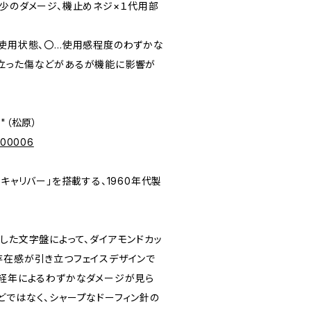
字盤多少のダメージ、機止めネジ×１代用部
未使用状態、〇…使用感程度のわずかな
立った傷などがあるが機能に影響が
e"（松原）
p/00006
mキャリバー」を搭載する、1960年代製
した文字盤によって、ダイアモンドカッ
存在感が引き立つフェイスデザインで
は経年によるわずかなダメージが見ら
どではなく、シャープなドーフィン針の