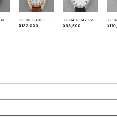
 HAMI
<2605-5140> SEIKO
<2604-5104> OME
<260
ic
”56KS" KING SEIKO
GA DE VILLE
NY & 
¥132,000
¥93,500
¥110