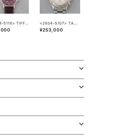
4-5116> TIFFA
<2604-5107> TAGH
Co. Diver's
EUER Super 2000 C
,000
¥253,000
hronograph