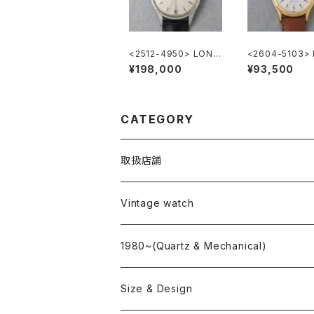
<2512-4950> LONG
<2604-5103>
INES "Cal.12.68.ZS"
LTON Automat
¥198,000
¥93,500
CATEGORY
取扱店舗
L o'clock
Vintage watch
"delve"
海外ブランド
1980~(Quartz & Mechanical)
OMEGA
国産ブランド
Size & Design