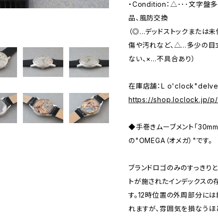
・Condition：△･･･文
品、風防交換
（◎…デッドストックまたは
傷や汚れなど、△…多少の目
ない、×…不具合あり）
在庫店舗：L o'clock"delv
https://shop.loclock.jp/
◆手巻きムーブメント「30m
の"OMEGA（オメガ）"です。
ブランドロゴのみのすっきりと
トが施されたインデックスの
す。12時位置の外周部分に
れますが、雰囲気を損なうほ