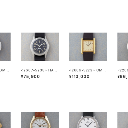
 OME
<2607-5238> HAMI
<2606-5223> OME
<220
LTON Khaki
GA DE VILLE
LTON
¥75,900
¥110,000
¥66