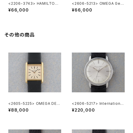
<2206-3743> HAMILTON
<2606-5213> OMEGA Gen
Khaki
eve
¥66,000
¥66,000
その他の商品
<2605-5225> OMEGA DE V
<2606-5217> International
ILE
National Co. "TURLER"
¥88,000
¥220,000