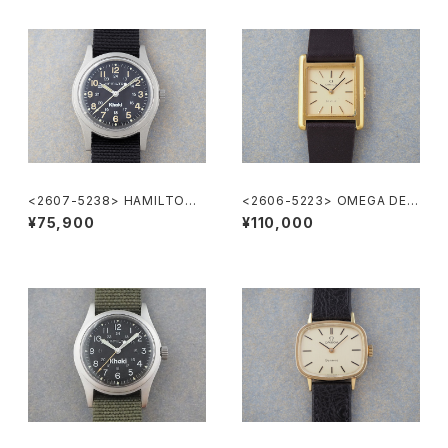
<2607-5238> HAMILTON
<2606-5223> OMEGA DE V
Khaki
ILLE
¥75,900
¥110,000