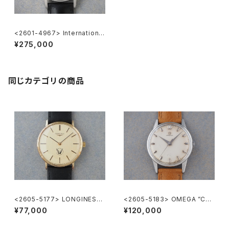
<2601-4967> International
Watch Co.
¥275,000
同じカテゴリの商品
<2605-5177> LONGINES
<2605-5183> OMEGA ”Cal.
”大正製薬”
285"
¥77,000
¥120,000