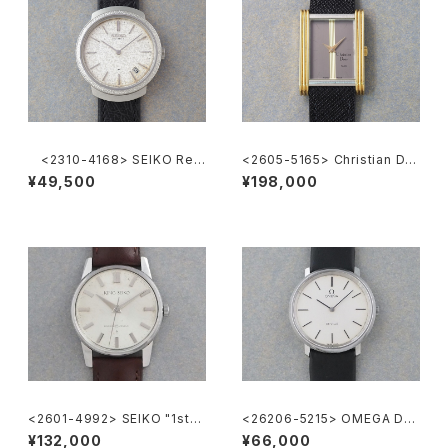
<2310-4168> SEIKO Ref.
<2605-5165> Christian Dio
2419-0010
r
¥49,500
¥198,000
<2601-4992> SEIKO "1st"
<26206-5215> OMEGA DE
KING SEIKO
VILLE
¥132,000
¥66,000