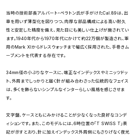
当時の技術部長アルバート・ペラトン氏が手がけたCal.89は、出
車を用いず薄型化を図りつつ、肉厚な部品構成による高い耐久
性と安定した精度を備え、見た目にも美しい仕上げが施されてい
ます。1940年代から1970年代にかけて約22万個が製造され、軍
用のMark XIからドレスウォッチまで幅広く採用された、手巻きム
ーブメントを代表する存在です。
34mm径の小ぶりなケースに、端正なインデックスやミニッツドッ
ト、外周までしっかりと届く針が組み合わさった伝統的なフェイス
は、多くを飾らないシンプルなインターらしい風格を感じさせま
す。
文字盤、ケースともにみかけることが少なくなった良好なコンデ
ィションです。また、このモデルには、6時位置の「T SWISS T」表
記が示すとおり、針に加えインデックス外周側にもさりげなく夜光