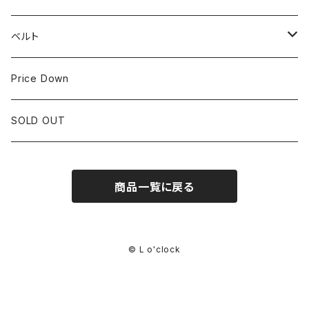
IWC
OTHER BRAND
30mm~34.9mm
ベルト
CORUM
35mm~39.9mm
HIRSCHベルト
Price Down
OTHER BRAND
40mm~
SSブレスレット
SOLD OUT
Square Case
商品一覧に戻る
© L o'clock