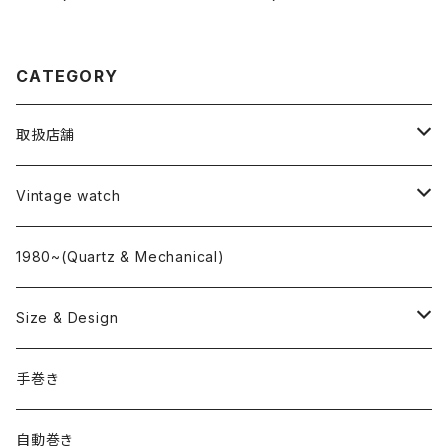
CATEGORY
取扱店舗
L o'clock
Vintage watch
"delve"
海外ブランド
1980~(Quartz & Mechanical)
OMEGA
国産ブランド
Size & Design
ROLEX
SEIKO
~24.9mm
手巻き
LONGINES
CITIZEN
25mm~29.9mm
自動巻き