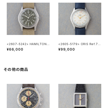
<2607-5242> HAMILTON
<2605-5179> ORIS Ref.74
Khaki Nature
70 ”POINTER DATE"
¥66,000
¥99,000
その他の商品