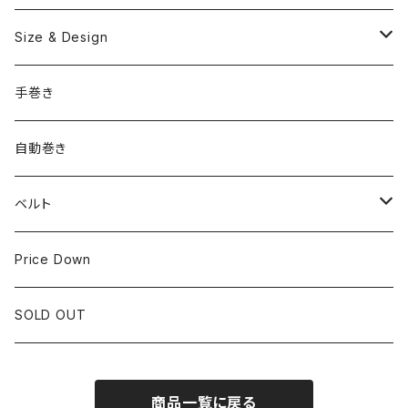
OMEGA
国産ブランド
Size & Design
ROLEX
SEIKO
~24.9mm
手巻き
LONGINES
CITIZEN
25mm~29.9mm
自動巻き
IWC
OTHER BRAND
30mm~34.9mm
ベルト
CORUM
35mm~39.9mm
HIRSCHベルト
Price Down
OTHER BRAND
40mm~
SSブレスレット
SOLD OUT
Square Case
商品一覧に戻る