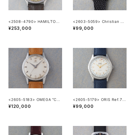
<2508-4790> HAMILTON
<2603-5059> Christian Di
Chronograph
or
¥253,000
¥99,000
<2605-5183> OMEGA ”Cal.
<2605-5179> ORIS Ref.74
285"
70 ”POINTER DATE"
¥120,000
¥99,000