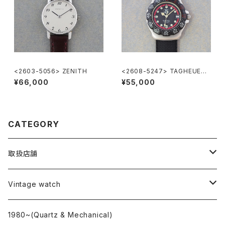
<2603-5056> ZENITH
<2608-5247> TAGHEUER
FORMULA1
¥66,000
¥55,000
CATEGORY
取扱店舗
L o'clock
Vintage watch
"delve"
海外ブランド
1980~(Quartz & Mechanical)