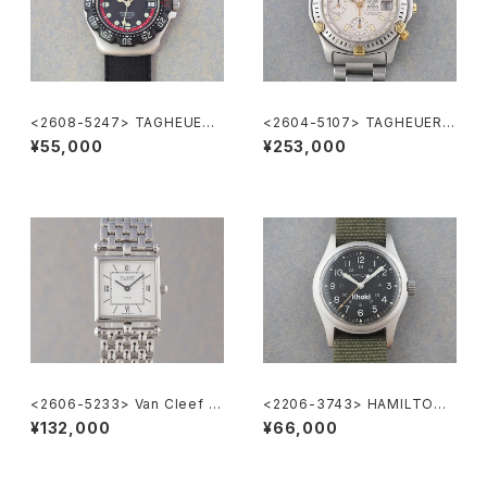
<2608-5247> TAGHEUER
<2604-5107> TAGHEUER S
FORMULA1
uper 2000 Chronograph
¥55,000
¥253,000
<2606-5233> Van Cleef &
<2206-3743> HAMILTON
Arpels Classique
Khaki
¥132,000
¥66,000