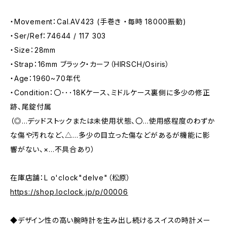
・Movement：Cal.AV423 (手巻き ・毎時 18000振動)
・Ser/Ref：74644 / 117 303
・Size：28mm
・Strap：16mm ブラック・カーフ（HIRSCH/Osiris）
・Age：1960~70年代
・Condition：〇･･･18Kケース、ミドルケース裏側に多少の修正
跡、尾錠付属
（◎…デッドストックまたは未使用状態、〇…使用感程度のわずか
な傷や汚れなど、△…多少の目立った傷などがあるが機能に影
響がない、×…不具合あり）
在庫店舗：L o'clock"delve"（松原）
https://shop.loclock.jp/p/00006
◆デザイン性の高い腕時計を生み出し続けるスイスの時計メー