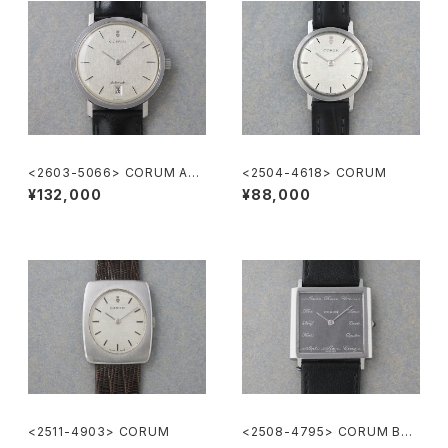
<2603-5066> CORUM Aut
<2504-4618> CORUM
omatic
¥132,000
¥88,000
<2511-4903> CORUM
<2508-4795> CORUM Buc
kingham