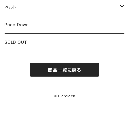
IWC
OTHER BRAND
30mm~34.9mm
ベルト
CORUM
35mm~39.9mm
HIRSCHベルト
Price Down
OTHER BRAND
40mm~
SSブレスレット
SOLD OUT
Square Case
商品一覧に戻る
© L o'clock