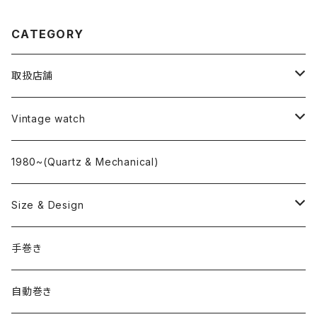
CATEGORY
取扱店舗
L o'clock
Vintage watch
"delve"
海外ブランド
1980~(Quartz & Mechanical)
OMEGA
国産ブランド
Size & Design
ROLEX
SEIKO
~24.9mm
手巻き
LONGINES
CITIZEN
25mm~29.9mm
自動巻き