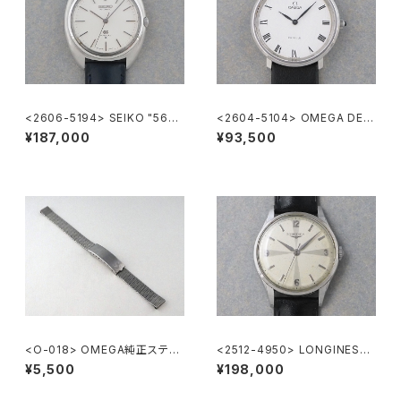
<2606-5194> SEIKO "56G
<2604-5104> OMEGA DE V
S" Grand Seiko
ILLE
¥187,000
¥93,500
<O-018> OMEGA純正ステン
<2512-4950> LONGINES
レスメッシュブレスレット 10mm
"Cal.12.68.ZS"
¥5,500
¥198,000