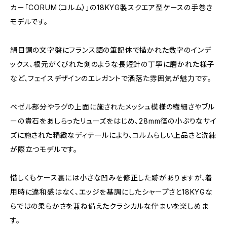
カー「CORUM（コルム）」の18KYG製スクエア型ケースの手巻き
モデルです。
絹目調の文字盤にフランス語の筆記体で描かれた数字のインデ
ックス、根元がくびれた剣のような長短針の丁寧に磨かれた様子
など、フェイスデザインのエレガントで洒落た雰囲気が魅力です。
ベゼル部分やラグの上面に施されたメッシュ模様の繊細さやブル
ーの貴石をあしらったリューズをはじめ、28mm径の小ぶりなサイ
ズに施された精緻なディテールにより、コルムらしい上品さと洗練
が際立つモデルです。
惜しくもケース裏には小さな凹みを修正した跡がありますが、着
用時に違和感はなく、エッジを基調にしたシャープさと18KYGな
らではの柔らかさを兼ね備えたクラシカルな佇まいを楽しめま
す。