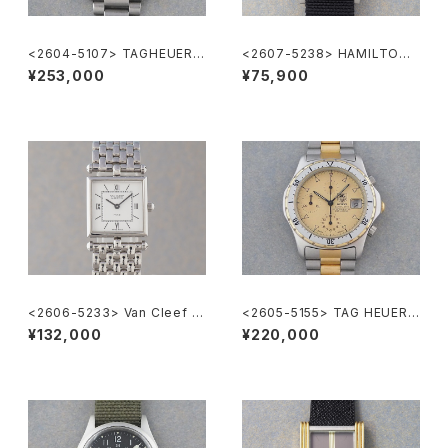
<2604-5107> TAGHEUER S
<2607-5238> HAMILTON
uper 2000 Chronograph
Khaki
¥253,000
¥75,900
<2606-5233> Van Cleef &
<2605-5155> TAG HEUER 2
Arpels Classique
000 Chronograph
¥132,000
¥220,000