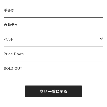
ROLEX
SEIKO
~24.9mm
手巻き
LONGINES
CITIZEN
25mm~29.9mm
自動巻き
IWC
OTHER BRAND
30mm~34.9mm
ベルト
CORUM
35mm~39.9mm
HIRSCHベルト
Price Down
OTHER BRAND
40mm~
SSブレスレット
SOLD OUT
Square Case
商品一覧に戻る