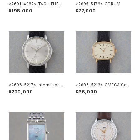
<2601-4982> TAG HEUER
<2605-5176> CORUM
Super Professional
¥198,000
¥77,000
<2606-5217> International
<2606-5213> OMEGA Gen
National Co. "TURLER"
eve
¥220,000
¥66,000