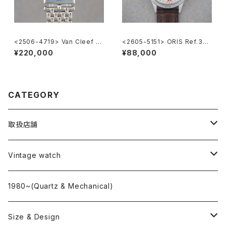
<2506-4719> Van Cleef &
<2605-5151> ORIS Ref.302
Arpels Classique
-7285B ”POINTER DATE"
¥220,000
¥88,000
CATEGORY
取扱店舗
L o'clock
Vintage watch
"delve"
海外ブランド
1980~(Quartz & Mechanical)
OMEGA
国産ブランド
Size & Design