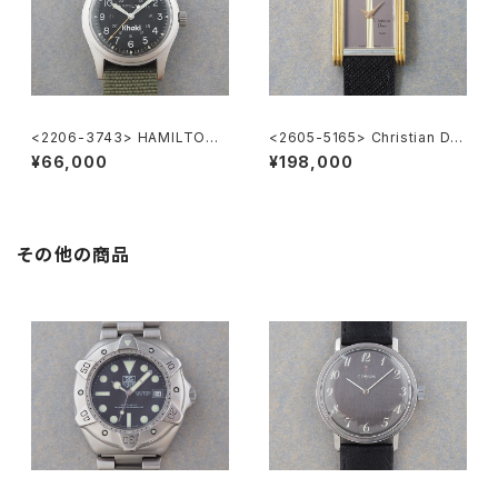
<2206-3743> HAMILTON
<2605-5165> Christian Dio
Khaki
r
¥66,000
¥198,000
その他の商品