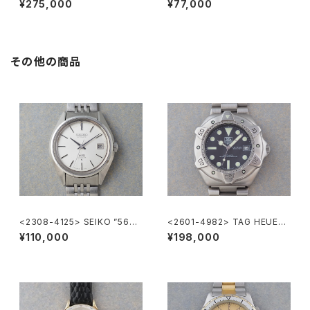
¥275,000
¥77,000
その他の商品
<2308-4125> SEIKO ”56K
<2601-4982> TAG HEUER
S" KING SEIKO
Super Professional
¥110,000
¥198,000