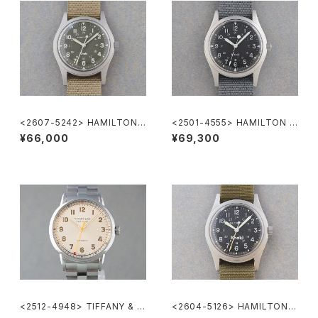
<2607-5242> HAMILTON
<2501-4555> HAMILTON K
Khaki Nature
haki
¥66,000
¥69,300
<2512-4948> TIFFANY & C
<2604-5126> HAMILTON K
o. CT60
haki