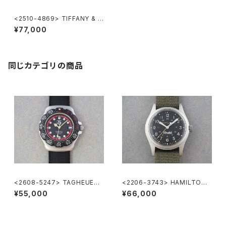
<2510-4869> TIFFANY & C
o. Classic
¥77,000
同じカテゴリの商品
<2608-5247> TAGHEUER
<2206-3743> HAMILTON
FORMULA1
Khaki
¥55,000
¥66,000