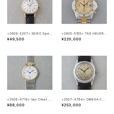
<2606-5207> SEIKO Speci
<2605-5155> TAG HEUER 2
al
000 Chronograph
¥49,500
¥220,000
<2506-4719> Van Cleef &
<2507-4764> OMEGA Cal.
Arpels la collection
23.7 T3
¥88,000
¥253,000