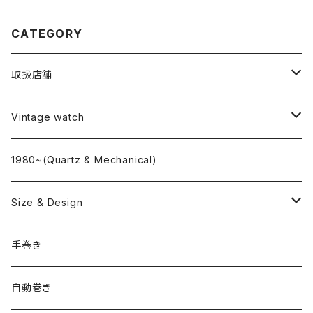
CATEGORY
取扱店舗
L o'clock
Vintage watch
"delve"
海外ブランド
1980~(Quartz & Mechanical)
OMEGA
国産ブランド
Size & Design
ROLEX
SEIKO
~24.9mm
手巻き
LONGINES
CITIZEN
25mm~29.9mm
自動巻き