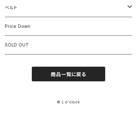
IWC
OTHER BRAND
30mm~34.9mm
ベルト
CORUM
35mm~39.9mm
HIRSCHベルト
Price Down
OTHER BRAND
40mm~
SSブレスレット
SOLD OUT
Square Case
商品一覧に戻る
Black Dial
Colored Dial
© L o'clock