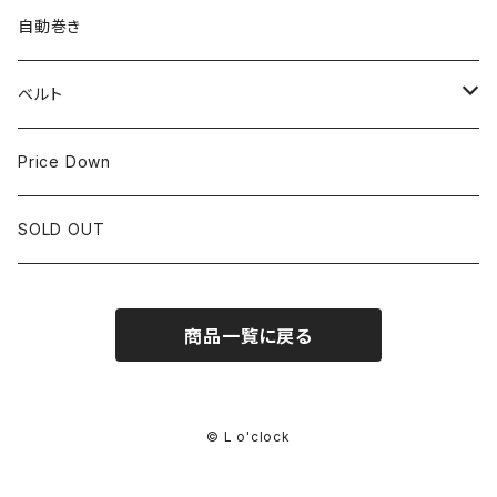
LONGINES
CITIZEN
25mm~29.9mm
自動巻き
IWC
OTHER BRAND
30mm~34.9mm
ベルト
CORUM
35mm~39.9mm
HIRSCHベルト
Price Down
OTHER BRAND
40mm~
SSブレスレット
SOLD OUT
Square Case
商品一覧に戻る
© L o'clock