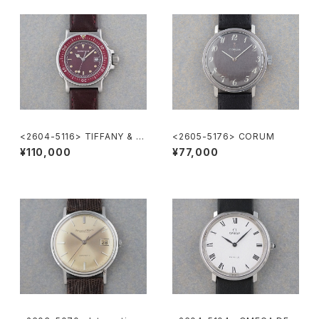
<2604-5116> TIFFANY & C
<2605-5176> CORUM
o. Diver's
¥110,000
¥77,000