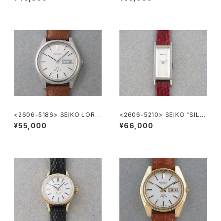
<2606-5186> SEIKO LORD
<2606-5210> SEIKO "SILV
MATIC
ER885" rectangular case
¥55,000
¥66,000