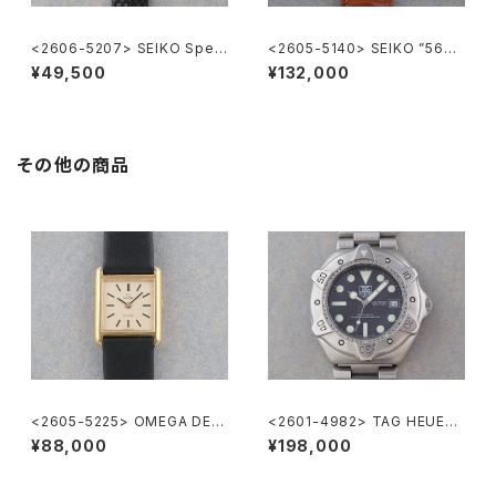
<2606-5207> SEIKO Speci
<2605-5140> SEIKO ”56K
al
S" KING SEIKO
¥49,500
¥132,000
その他の商品
<2605-5225> OMEGA DE V
<2601-4982> TAG HEUER
ILE
Super Professional
¥88,000
¥198,000