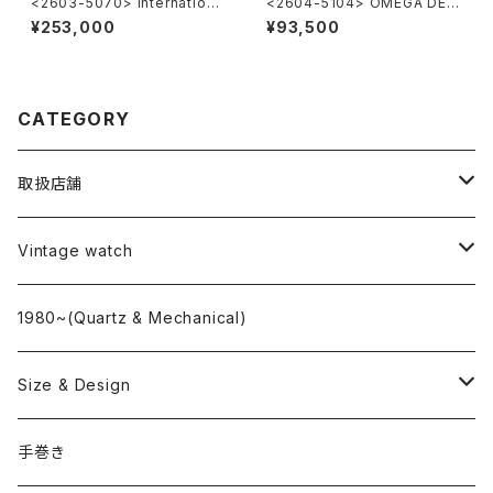
<2603-5070> Internationa
<2604-5104> OMEGA DE V
l Watch Co. R807A
ILLE
¥253,000
¥93,500
CATEGORY
取扱店舗
L o'clock
Vintage watch
"delve"
海外ブランド
1980~(Quartz & Mechanical)
OMEGA
国産ブランド
Size & Design
ROLEX
SEIKO
~24.9mm
手巻き