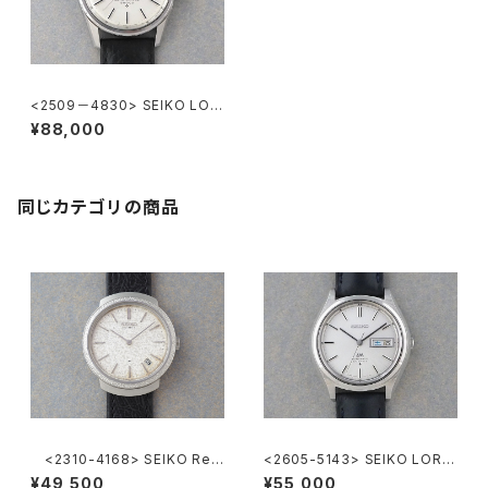
<2509－4830> SEIKO LOR
D MARVEL 36000
¥88,000
同じカテゴリの商品
<2310-4168> SEIKO Ref.
<2605-5143> SEIKO LORD
2419-0010
MATIC
¥49,500
¥55,000