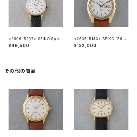
<2606-5207> SEIKO Speci
<2605-5140> SEIKO ”56K
al
S" KING SEIKO
¥49,500
¥132,000
その他の商品