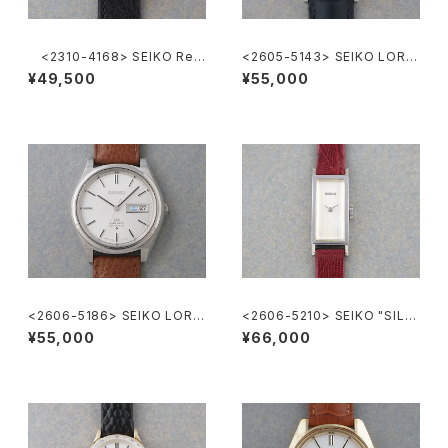
<2310-4168> SEIKO Ref.
<2605-5143> SEIKO LORD
2419-0010
MATIC
¥49,500
¥55,000
<2606-5186> SEIKO LORD
<2606-5210> SEIKO "SILV
MATIC
ER885" rectangular case
¥55,000
¥66,000