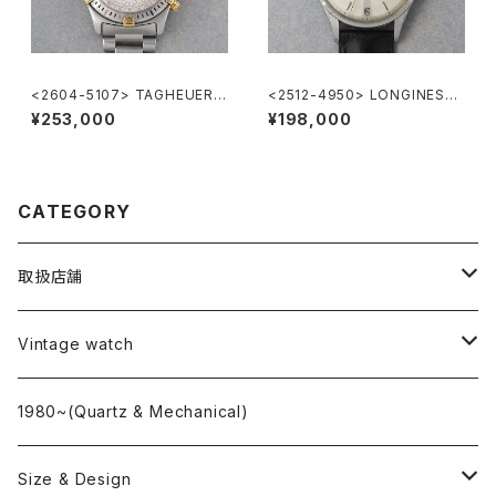
<2604-5107> TAGHEUER S
<2512-4950> LONGINES
uper 2000 Chronograph
"Cal.12.68.ZS"
¥253,000
¥198,000
CATEGORY
取扱店舗
L o'clock
Vintage watch
"delve"
海外ブランド
1980~(Quartz & Mechanical)
OMEGA
国産ブランド
Size & Design