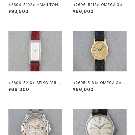
<2604-5103> HAMILTON A
<2606-5213> OMEGA Gen
utomatic
eve
¥93,500
¥66,000
<2606-5210> SEIKO "SILV
<2605-5161> OMEGA Gene
ER885" rectangular case
ve
¥66,000
¥66,000