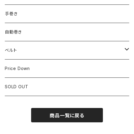
ROLEX
SEIKO
~24.9mm
手巻き
LONGINES
CITIZEN
25mm~29.9mm
自動巻き
IWC
OTHER BRAND
30mm~34.9mm
ベルト
CORUM
35mm~39.9mm
HIRSCHベルト
Price Down
OTHER BRAND
40mm~
SSブレスレット
SOLD OUT
Square Case
商品一覧に戻る
Black Dial