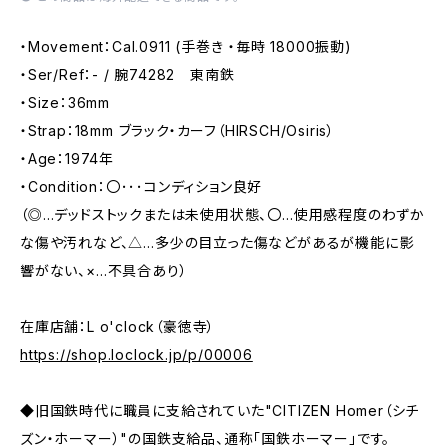
・Movement：Cal.0911 (手巻き ・毎時 18000振動)
・Ser/Ref：- / 腕74282 東南鉄
・Size：36mm
・Strap：18mm ブラック・カーフ（HIRSCH/Osiris）
・Age：1974年
・Condition：〇･･･コンディション良好
（◎…デッドストックまたは未使用状態、〇…使用感程度のわずか
な傷や汚れなど、△…多少の目立った傷などがあるが機能に影
響がない、×…不具合あり）
在庫店舗：L o'clock（豪徳寺）
https://shop.loclock.jp/p/00006
◆旧国鉄時代に職員に支給されていた"CITIZEN Homer（シチ
ズン・ホーマー）"の国鉄支給品、通称「国鉄ホーマー」です。