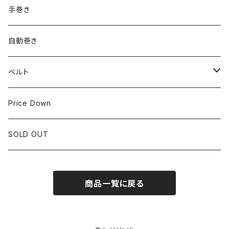
ROLEX
SEIKO
~24.9mm
手巻き
LONGINES
CITIZEN
25mm~29.9mm
自動巻き
IWC
OTHER BRAND
30mm~34.9mm
ベルト
CORUM
35mm~39.9mm
HIRSCHベルト
Price Down
OTHER BRAND
40mm~
SSブレスレット
SOLD OUT
Square Case
商品一覧に戻る
Black Dial
Colored Dial