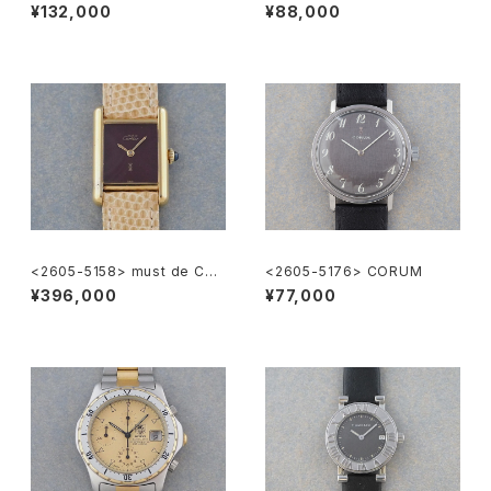
KING SEIKO
¥132,000
¥88,000
<2605-5158> must de Cart
<2605-5176> CORUM
ier Tank SM
¥396,000
¥77,000