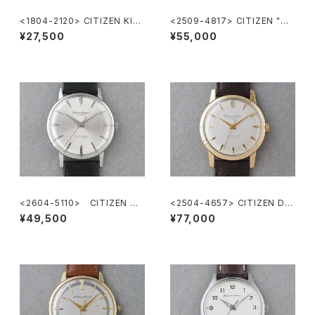
<1804-2120> CITIZEN KIN
<2509-4817> CITIZEN "熊
DERTIME
鉄" Homer
¥27,500
¥55,000
<2604-5110> CITIZEN Ho
<2504-4657> CITIZEN DE
mer
LUXE
¥49,500
¥77,000