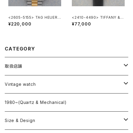
<2605-5155> TAG HEUER 2
<2410-4490> TIFFANY & C
000 Chronograph
o. Atlas
¥220,000
¥77,000
CATEGORY
取扱店舗
L o'clock
Vintage watch
"delve"
海外ブランド
1980~(Quartz & Mechanical)
OMEGA
国産ブランド
Size & Design