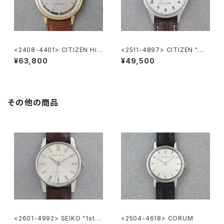
<2408-4401> CITIZEN Hi-
<2511-4897> CITIZEN "広
Line
鉄" Homer
¥63,800
¥49,500
その他の商品
<2601-4992> SEIKO "1st"
<2504-4618> CORUM