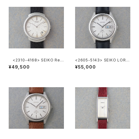
<2310-4168> SEIKO Ref.
<2605-5143> SEIKO LORD
2419-0010
MATIC
¥49,500
¥55,000