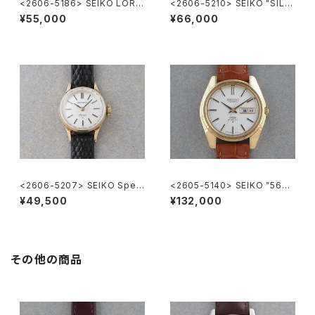
<2606-5186> SEIKO LORD
<2606-5210> SEIKO "SILV
MATIC
ER885" rectangular case
¥55,000
¥66,000
<2606-5207> SEIKO Speci
<2605-5140> SEIKO ”56K
al
S" KING SEIKO
¥49,500
¥132,000
その他の商品