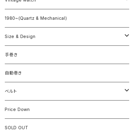
"delve"
海外ブランド
1980~(Quartz & Mechanical)
OMEGA
国産ブランド
Size & Design
ROLEX
SEIKO
~24.9mm
手巻き
LONGINES
CITIZEN
25mm~29.9mm
自動巻き
IWC
OTHER BRAND
30mm~34.9mm
ベルト
CORUM
35mm~39.9mm
HIRSCHベルト
Price Down
OTHER BRAND
40mm~
SSブレスレット
SOLD OUT