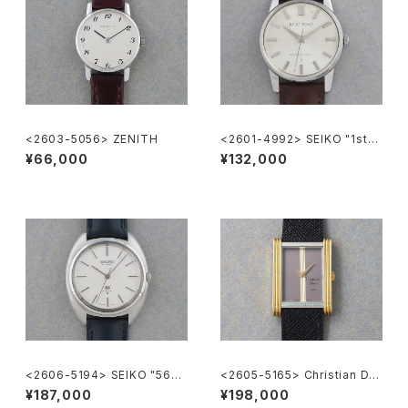
<2603-5056> ZENITH
<2601-4992> SEIKO "1st"
KING SEIKO
¥66,000
¥132,000
<2606-5194> SEIKO "56G
<2605-5165> Christian Dio
S" Grand Seiko
r
¥187,000
¥198,000