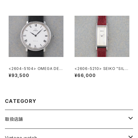
<2604-5104> OMEGA DE V
<2606-5210> SEIKO "SILV
ILLE
ER885" rectangular case
¥93,500
¥66,000
CATEGORY
取扱店舗
L o'clock
Vintage watch