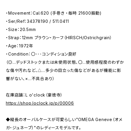
・Movement：Cal.620 (手巻き ・毎時 21600振動)
・Ser/Ref：34378190 / 511.0411
・Size：20.5mm
・Strap：12mm ブラウン・カーフ（HIRSCH/Ostrichgrain）
・Age：1972年
・Condition：〇･･･コンディション良好
（◎…デッドストックまたは未使用状態、〇…使用感程度のわずか
な傷や汚れなど、△…多少の目立った傷などがあるが機能に影
響がない、×…不具合あり）
在庫店舗：L o'clock（豪徳寺）
https://shop.loclock.jp/p/00006
◆縦長のオーバルケースが可愛らしい"OMEGA Geneve（オメ
ガ・ジュネーブ）"のレディースモデルです。