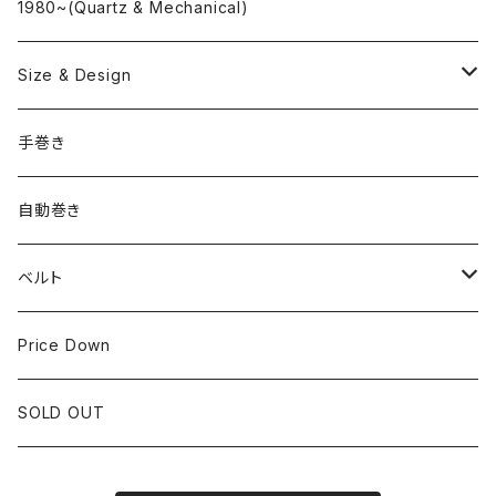
"delve"
海外ブランド
1980~(Quartz & Mechanical)
OMEGA
国産ブランド
Size & Design
ROLEX
SEIKO
~24.9mm
手巻き
LONGINES
CITIZEN
25mm~29.9mm
自動巻き
IWC
OTHER BRAND
30mm~34.9mm
ベルト
CORUM
35mm~39.9mm
HIRSCHベルト
Price Down
OTHER BRAND
40mm~
SSブレスレット
SOLD OUT
Square Case