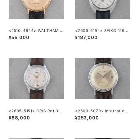
<2510-4844> WALTHAM C
<2606-5194> SEIKO "56G
oin Watch
S" Grand Seiko
¥55,000
¥187,000
<2605-5151> ORIS Ref.302
<2603-5070> Internationa
-7285B ”POINTER DATE"
l Watch Co. R807A
¥88,000
¥253,000