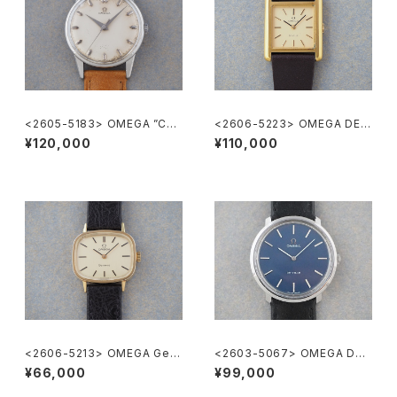
<2605-5183> OMEGA ”Cal.
<2606-5223> OMEGA DE V
285"
ILLE
¥120,000
¥110,000
<2606-5213> OMEGA Gen
<2603-5067> OMEGA DE-
eve
VILLE
¥66,000
¥99,000