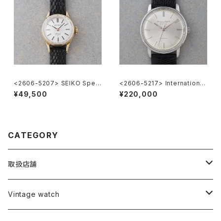
<2606-5207> SEIKO Speci
<2606-5217> International
al
National Co. "TURLER"
¥49,500
¥220,000
CATEGORY
取扱店舗
L o'clock
Vintage watch