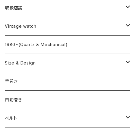
取扱店舗
L o'clock
Vintage watch
"delve"
海外ブランド
1980~(Quartz & Mechanical)
OMEGA
国産ブランド
Size & Design
ROLEX
SEIKO
~24.9mm
手巻き
LONGINES
CITIZEN
25mm~29.9mm
自動巻き
IWC
OTHER BRAND
30mm~34.9mm
ベルト
CORUM