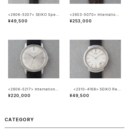
<2606-5207> SEIKO Speci
<2603-5070> Internationa
al
l Watch Co. R807A
¥49,500
¥253,000
<2606-5217> International
<2310-4168> SEIKO Ref.
National Co. "TURLER"
2419-0010
¥220,000
¥49,500
CATEGORY