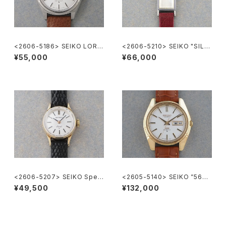
<2606-5186> SEIKO LORD
<2606-5210> SEIKO "SILV
MATIC
ER885" rectangular case
¥55,000
¥66,000
<2606-5207> SEIKO Speci
<2605-5140> SEIKO ”56K
al
S" KING SEIKO
¥49,500
¥132,000