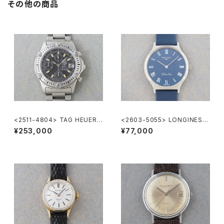
その他の商品
<2511-4804> TAG HEUER
<2603-5055> LONGINES F
Super 2000 Chronograph
lagship
¥253,000
¥77,000