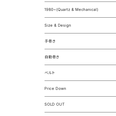
"delve"
海外ブランド
1980~(Quartz & Mechanical)
OMEGA
国産ブランド
Size & Design
ROLEX
SEIKO
~24.9mm
手巻き
LONGINES
CITIZEN
25mm~29.9mm
自動巻き
IWC
OTHER BRAND
30mm~34.9mm
ベルト
CORUM
35mm~39.9mm
HIRSCHベルト
Price Down
OTHER BRAND
40mm~
SSブレスレット
SOLD OUT