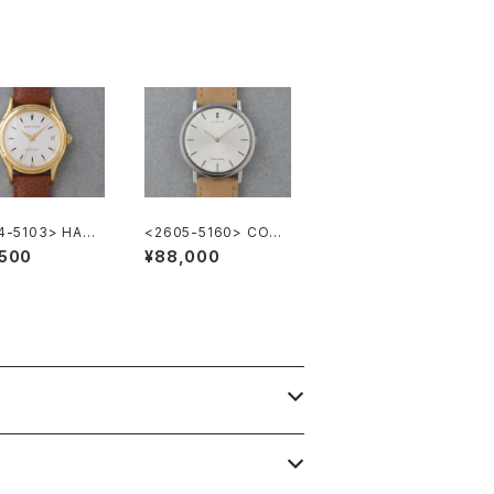
4-5103> HAMI
<2605-5160> CORU
 Automatic
M Automatic
,500
¥88,000