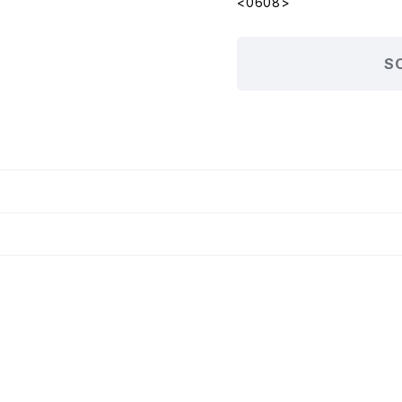
<0608>
S