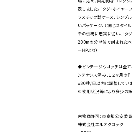
場に応え、画期的なコレクショ
表しました。「タグ・ホイヤー
ラスチック製ケース、シンプル
いパッケージ、と同じスタイ
チの伝統に忠実に従い、「タグ
200mの分単位で刻まれたベ
ーHPより）
◆ビンテージウオッチは全
ンテナンス済み、１２ヶ月の
±30秒/日以内に調整してい
※使用状況等により多少の誤
古物商許可：東京都公安委員会 
株式会社エルオクロック