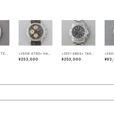
ETER
<2508-4790> HAMI
<2511-4804> TAG H
<260
03
LTON Chronograph
EUER Super 2000 C
LTON
¥253,000
¥253,000
¥93
hronograph