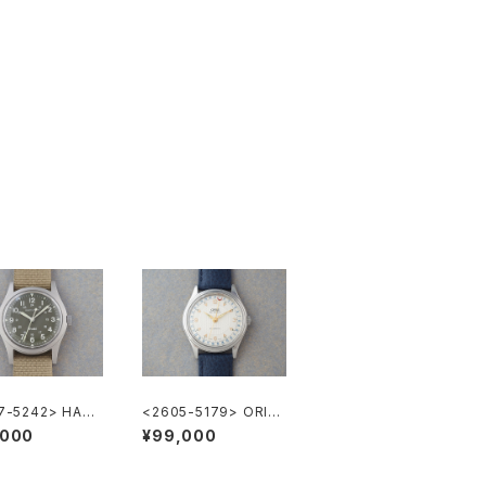
7-5242> HAMI
<2605-5179> ORIS
Khaki Nature
Ref.7470 ”POINTER
,000
¥99,000
DATE"