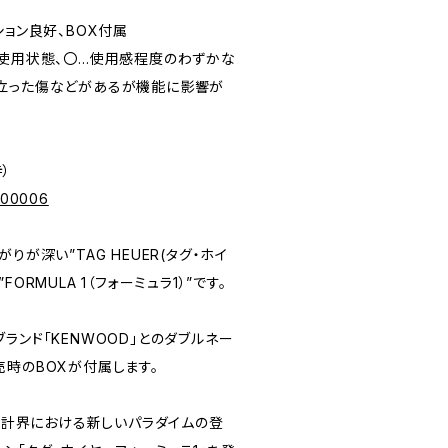
ディション良好、BOX付属
未使用状態、〇…使用感程度のわずかな
立った傷などがあるが機能に影響が
寺）
p/00006
りが深い”TAG HEUER(タグ・ホイ
ORMULA 1（フォーミュラ1）”です。
ランド「KENWOOD」とのダブルネー
売時のBOXが付属します。
、時計界における新しいパラダイムの登