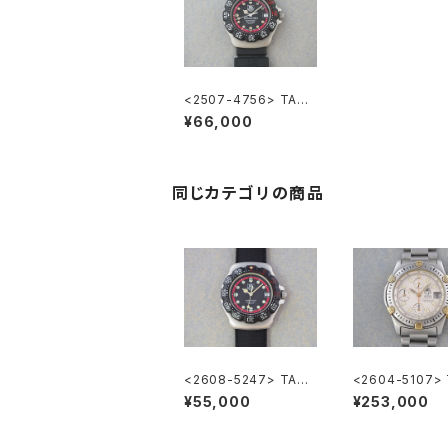
<2507-4756> TAG
HEUER FORMULA1
¥66,000
”KENWOOD”
同じカテゴリの商品
<2608-5247> TAG
<2604-5107>
HEUER FORMULA1
EUER Super 2
¥55,000
¥253,000
hronograph