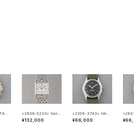
 TAGH
<2606-5233> Van C
<2206-3743> HAMI
<260
000 C
leef & Arpels Classi
LTON Khaki
LTON 
¥132,000
¥66,000
¥66
que