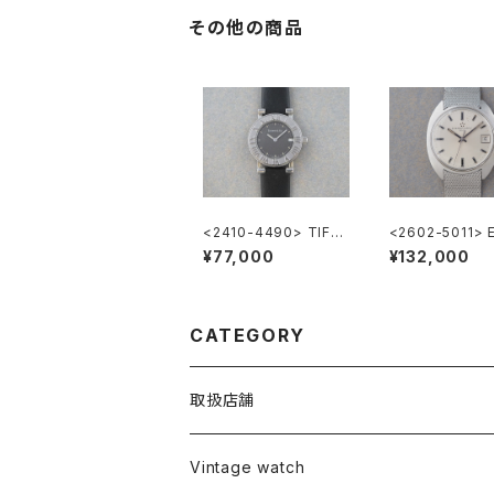
その他の商品
<2410-4490> TIFFA
<2602-5011> 
NY & Co. Atlas
NA MATIC 30
¥77,000
¥132,000
CATEGORY
取扱店舗
L o'clock
Vintage watch