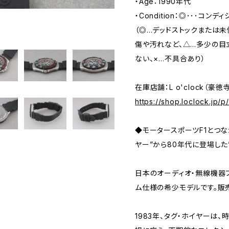
・Age：1990年代
・Condition：◎･･･コン
（◎…デッドストックまたは
傷や汚れなど、△…多少の目
ない、×…不具合あり）
在庫店舗：L o'clock（豪徳
https://shop.loclock.jp/
◆モータースポーツF1とつなが
ヤー”から80年代に登場した”F
日本のオーディオ・無線機器ブ
ム仕様の希少モデルです。販
1983年、タグ・ホイヤーは