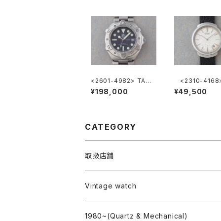
<2601-4982> TAG
<2310-4168>
HEUER Super Profe
KO Ref.2419-
¥198,000
¥49,500
ssional
CATEGORY
取扱店舗
L o'clock
Vintage watch
"delve"
海外ブランド
1980~(Quartz & Mechanical)