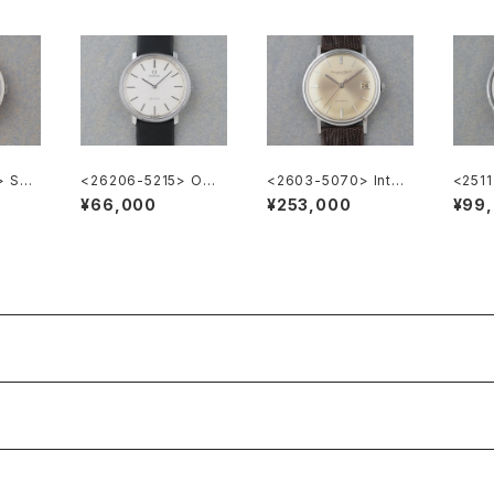
 SEI
<26206-5215> OME
<2603-5070> Inter
<251
0010
GA DE VILLE
national Watch Co.
Lord 
¥66,000
¥253,000
¥99
R807A