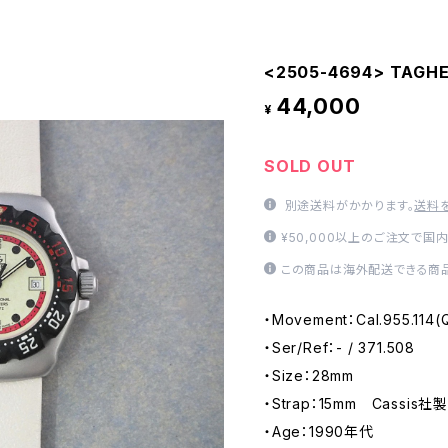
<2505-4694> TAGH
44,000
¥
SOLD OUT
別途送料がかかります。
送料
¥50,000以上のご注文で国
この商品は海外配送できる商品
・Movement：Cal.955.114(
・Ser/Ref：- / 371.508
・Size：28mm
・Strap：15mm Cassis社製
・Age：1990年代