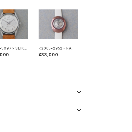
1-5097> SEIKO
<2005-2952> RADO
Marvel
BALVBOA
,000
¥33,000