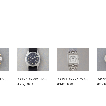
 TAGH
<2607-5238> HAMI
<2606-5233> Van C
<260
000 C
LTON Khaki
leef & Arpels Classi
EUER
¥75,900
¥132,000
¥22
que
raph