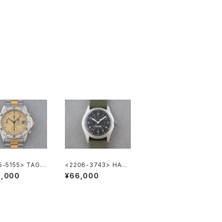
5-5155> TAG H
<2206-3743> HAMI
 2000 Chronog
LTON Khaki
0,000
¥66,000