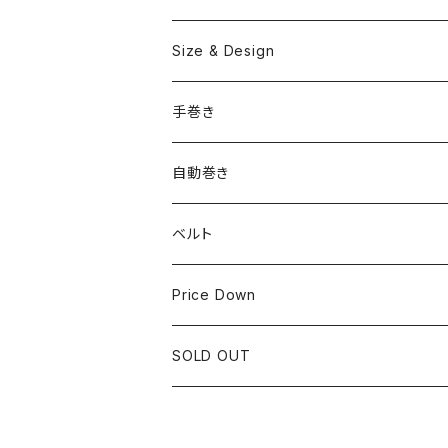
OMEGA
国産ブランド
Size & Design
ROLEX
SEIKO
~24.9mm
手巻き
LONGINES
CITIZEN
25mm~29.9mm
自動巻き
IWC
OTHER BRAND
30mm~34.9mm
ベルト
CORUM
35mm~39.9mm
HIRSCHベルト
Price Down
OTHER BRAND
40mm~
SSブレスレット
SOLD OUT
Square Case