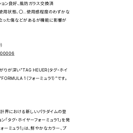
ンディション良好、風防ガラス交換済
未使用状態、〇…使用感程度のわずかな
立った傷などがあるが機能に影響が
寺）
p/00006
りが深い”TAG HEUER(タグ・ホイ
ORMULA 1（フォーミュラ1）”です。
。
、時計界における新しいパラダイムの登
ン「タグ・ホイヤーフォーミュラ1」を発
フォーミュラ1」は、鮮やかなカラー、プ