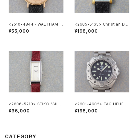
<2510-4844> WALTHAM C
<2605-5165> Christian Dio
oin Watch
r
¥55,000
¥198,000
<2606-5210> SEIKO "SILV
<2601-4982> TAG HEUER
ER885" rectangular case
Super Professional
¥66,000
¥198,000
CATEGORY