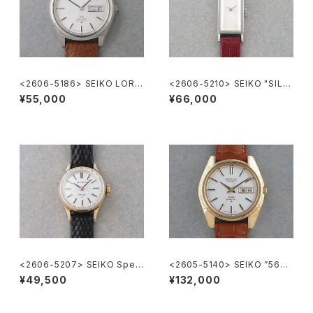
<2606-5186> SEIKO LORD
<2606-5210> SEIKO "SILV
MATIC
ER885" rectangular case
¥55,000
¥66,000
<2606-5207> SEIKO Speci
<2605-5140> SEIKO ”56K
al
S" KING SEIKO
¥49,500
¥132,000