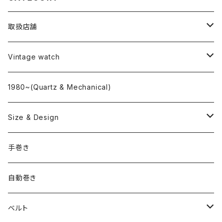
取扱店舗
L o'clock
Vintage watch
"delve"
海外ブランド
1980~(Quartz & Mechanical)
OMEGA
国産ブランド
Size & Design
ROLEX
SEIKO
~24.9mm
手巻き
LONGINES
CITIZEN
25mm~29.9mm
自動巻き
IWC
OTHER BRAND
30mm~34.9mm
ベルト