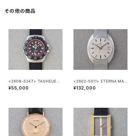
その他の商品
<2608-5247> TAGHEUER
<2602-5011> ETERNA MAT
FORMULA1
IC 3003
¥55,000
¥132,000