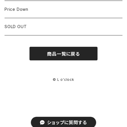
CORUM
35mm~39.9mm
HIRSCHベルト
Price Down
OTHER BRAND
40mm~
SSブレスレット
SOLD OUT
Square Case
商品一覧に戻る
Black Dial
Colored Dial
© L o'clock
ショップに質問する