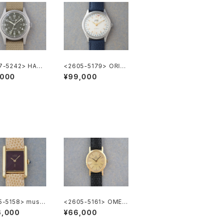
7-5242> HAMI
<2605-5179> ORIS
Khaki Nature
Ref.7470 ”POINTER
,000
¥99,000
DATE"
5-5158> must
<2605-5161> OMEG
rtier Tank SM
A Geneve
6,000
¥66,000