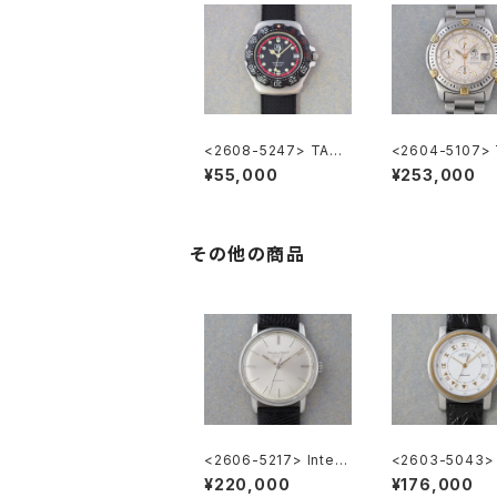
<2608-5247> TAG
<2604-5107>
HEUER FORMULA1
EUER Super 2
¥55,000
¥253,000
hronograph
その他の商品
<2606-5217> Intern
<2603-5043>
ational National Co.
ès Carrick
¥220,000
¥176,000
"TURLER"