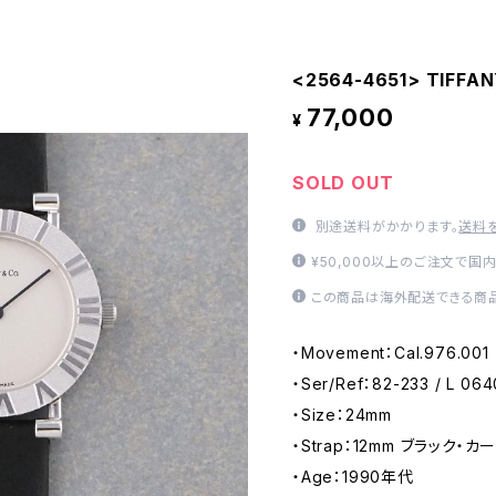
<2564-4651> TIFFANY
77,000
¥
SOLD OUT
別途送料がかかります。
送料
¥50,000以上のご注文で国
この商品は海外配送できる商品
・Movement：Cal.976.001 
・Ser/Ref：82-233 / L 064
・Size：24mm
・Strap：12mm ブラック・カー
・Age：1990年代