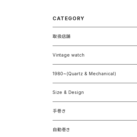
CATEGORY
取扱店舗
L o'clock
Vintage watch
"delve"
海外ブランド
1980~(Quartz & Mechanical)
OMEGA
国産ブランド
Size & Design
ROLEX
SEIKO
~24.9mm
手巻き
LONGINES
CITIZEN
25mm~29.9mm
自動巻き