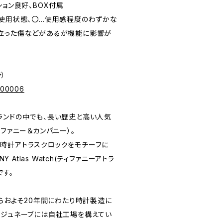
ディション良好、BOX付属
未使用状態、〇…使用感程度のわずかな
立った傷などがあるが機能に影響が
寺）
p/00006
ランドの中でも、長い歴史と高い人気
（ティファニー＆カンパニー）。
時計アトラスクロックをモチーフに
Y Atlas Watch(ティファニーアトラ
です。
からおよそ20年間にわたり時計製造に
・ジュネーブには自社工場を構えてい