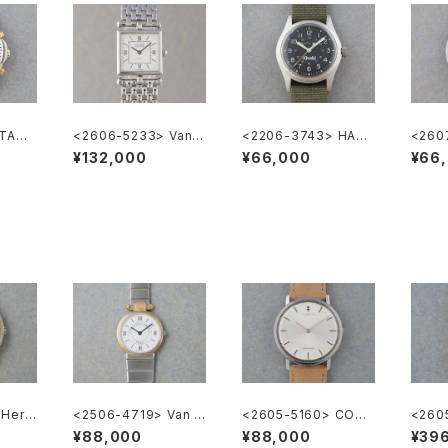
 TAGH
<2606-5233> Van C
<2206-3743> HAMI
<260
000 C
leef & Arpels Classi
LTON Khaki
LTON 
¥132,000
¥66,000
¥66
que
 Herm
<2506-4719> Van C
<2605-5160> CORU
<260
leef & Arpels la coll
M Automatic
de Ca
¥88,000
¥88,000
¥39
ection