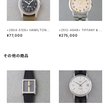
<2604-5126> HAMILTON K
<2512-4948> TIFFANY & C
haki
o. CT60
¥77,000
¥275,000
その他の商品