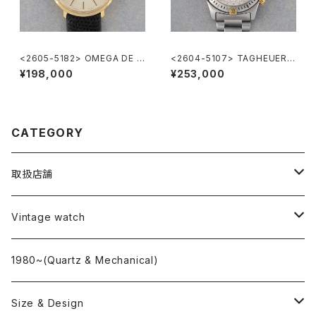
<2605-5182> OMEGA DE V
<2604-5107> TAGHEUER S
ILLE
uper 2000 Chronograph
¥198,000
¥253,000
CATEGORY
取扱店舗
L o'clock
Vintage watch
"delve"
海外ブランド
1980~(Quartz & Mechanical)
OMEGA
国産ブランド
Size & Design