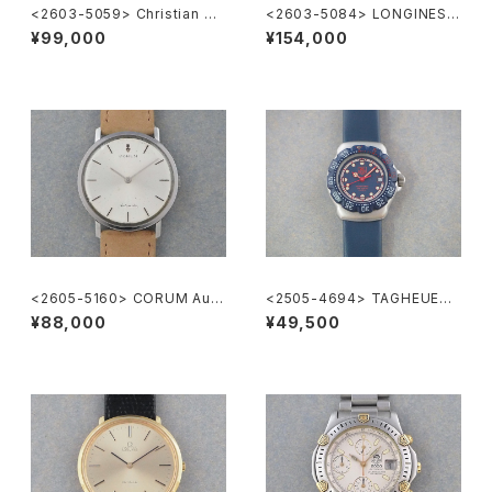
<2603-5059> Christian Di
<2603-5084> LONGINES F
or
lagShip Cal.345
¥99,000
¥154,000
<2605-5160> CORUM Auto
<2505-4694> TAGHEUER
matic
FORMULA1
¥88,000
¥49,500