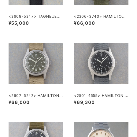
<2608-5247> TAGHEUER
<2206-3743> HAMILTON
FORMULA1
Khaki
¥55,000
¥66,000
<2607-5242> HAMILTON
<2501-4555> HAMILTON K
Khaki Nature
haki
¥66,000
¥69,300