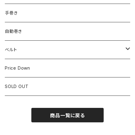
ROLEX
SEIKO
~24.9mm
手巻き
LONGINES
CITIZEN
25mm~29.9mm
自動巻き
IWC
OTHER BRAND
30mm~34.9mm
ベルト
CORUM
35mm~39.9mm
HIRSCHベルト
Price Down
OTHER BRAND
40mm~
SSブレスレット
SOLD OUT
Square Case
商品一覧に戻る
Black Dial