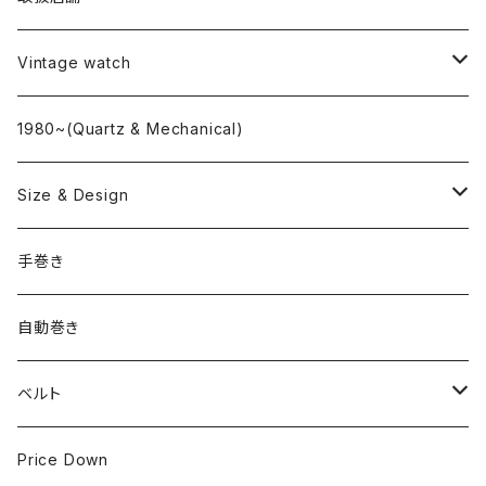
L o'clock
Vintage watch
"delve"
海外ブランド
1980~(Quartz & Mechanical)
OMEGA
国産ブランド
Size & Design
ROLEX
SEIKO
~24.9mm
手巻き
LONGINES
CITIZEN
25mm~29.9mm
自動巻き
IWC
OTHER BRAND
30mm~34.9mm
ベルト
CORUM
35mm~39.9mm
HIRSCHベルト
Price Down