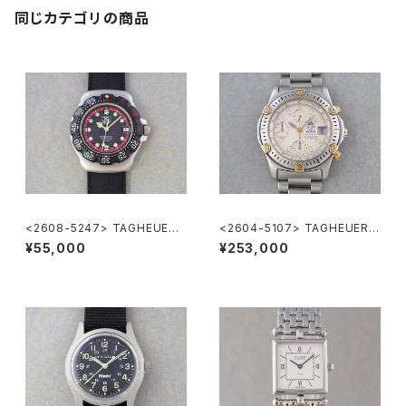
同じカテゴリの商品
<2608-5247> TAGHEUER
<2604-5107> TAGHEUER S
FORMULA1
uper 2000 Chronograph
¥55,000
¥253,000