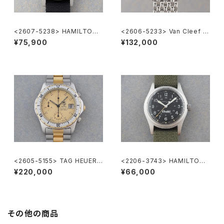
<2607-5238> HAMILTON
<2606-5233> Van Cleef &
Khaki
Arpels Classique
¥75,900
¥132,000
<2605-5155> TAG HEUER 2
<2206-3743> HAMILTON
000 Chronograph
Khaki
¥220,000
¥66,000
その他の商品