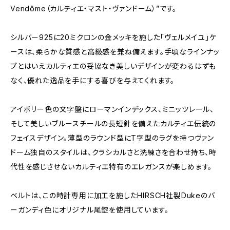
Vendôme（カルティエ・マスト・ヴァンドーム）”です。
シルバー925に20ミクロンの金メッキを施した「ヴェルメイユ」ケ
ースは、柔らかな質感と高級感を兼ね備えます。手頃なラインナッ
プとはいえカルティエの妥協なき美しいデザインが変わるはずも
なく、優れた逸品を手にする喜びを与えてくれます。
アイボリー色の文字盤にローマンインデックス、ミニッツレール、
そして美しいブルースチールの長短針を備えたカルティエ伝統の
フェイスデザイン。薄型のラウンド型にT字型のラグを持つヴァン
ドーム独自のスタイルは、クラシカルさと洗練さを合わせ持ち、時
代性を感じさせないカルティエ特有のエレガンスが楽しめます。
ベルトは、この時計専用に加工を施したHIRSCH社製Dukeのバ
ーガンディ色にオリジナル尾錠を使用しています。