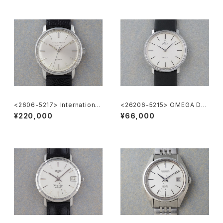
<2606-5217> International
<26206-5215> OMEGA DE
National Co. "TURLER"
VILLE
¥220,000
¥66,000