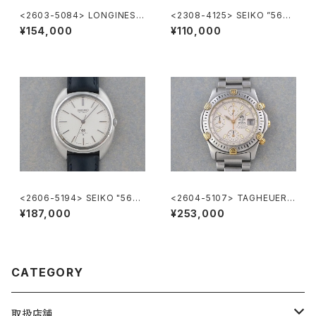
<2603-5084> LONGINES F
<2308-4125> SEIKO ”56K
lagShip Cal.345
S" KING SEIKO
¥154,000
¥110,000
<2606-5194> SEIKO "56G
<2604-5107> TAGHEUER S
S" Grand Seiko
uper 2000 Chronograph
¥187,000
¥253,000
CATEGORY
取扱店舗