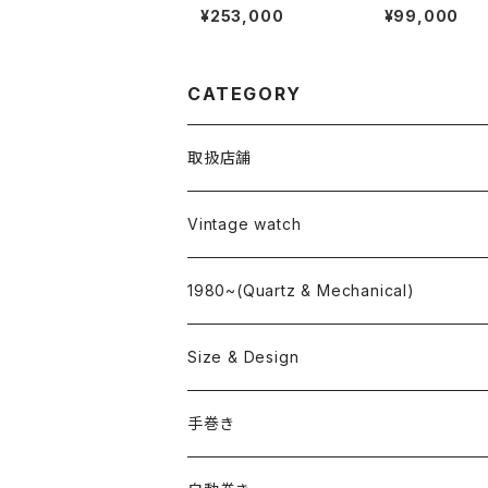
LTON Chronograph
tian Dior
¥253,000
¥99,000
CATEGORY
取扱店舗
L o'clock
Vintage watch
"delve"
海外ブランド
1980~(Quartz & Mechanical)
OMEGA
国産ブランド
Size & Design
ROLEX
SEIKO
~24.9mm
手巻き
LONGINES
CITIZEN