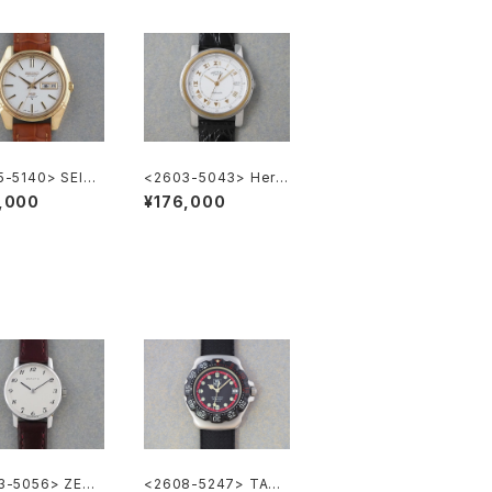
5-5140> SEIKO
<2603-5043> Herm
" KING SEIKO
ès Carrick
,000
¥176,000
3-5056> ZENI
<2608-5247> TAG