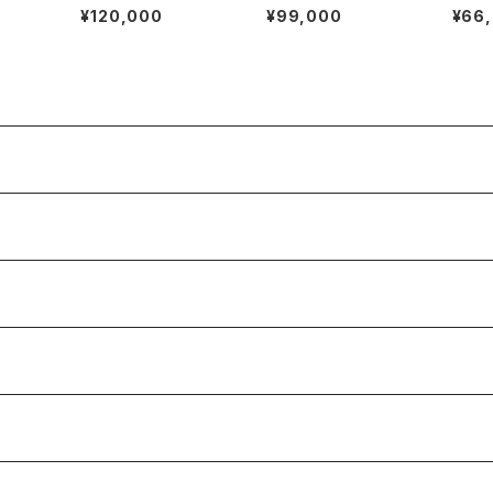
GA ”Cal.285"
Ref.7470 ”POINTER
TH
¥120,000
¥99,000
¥66
DATE"