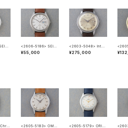
SEIKO
<2606-5186> SEIK
<2603-5048> Inter
<260
O LORD MATIC
national National C
”56KS
¥55,000
¥275,000
¥132
o. Ref.648A
Chris
<2605-5183> OME
<2605-5179> ORIS
<260