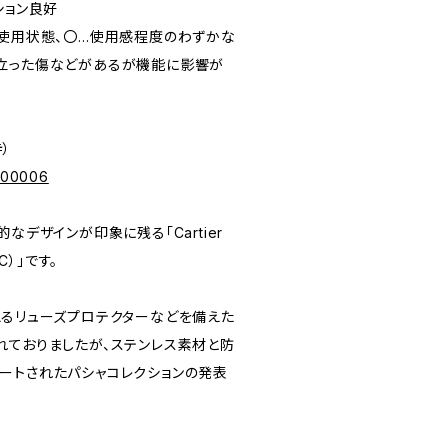
ィション良好
未使用状態、〇…使用感程度のわずかな
立った傷などがあるが機能に影響が
寺）
p/00006
なデザインが印象に残る「Cartier
C）」です。
えるリューズプロテクターなどを備えた
れておりましたが、ステンレス素材と防
ートされたパシャコレクションの発表