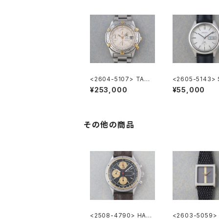
<2604-5107> TAGH
<2605-5143> 
EUER Super 2000 C
LORD MATIC
¥253,000
¥55,000
hronograph
その他の商品
<2508-4790> HAMI
<2603-5059> 