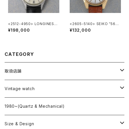
<2512-4950> LONGINES
<2605-5140> SEIKO ”56K
"Cal.12.68.ZS"
S" KING SEIKO
¥198,000
¥132,000
CATEGORY
取扱店舗
L o'clock
Vintage watch
"delve"
海外ブランド
1980~(Quartz & Mechanical)
OMEGA
国産ブランド
Size & Design