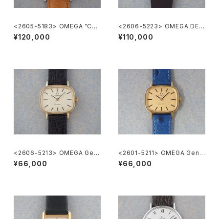
<2605-5183> OMEGA ”Cal.
<2606-5223> OMEGA DE V
285"
ILLE
¥120,000
¥110,000
<2606-5213> OMEGA Gen
<2601-5211> OMEGA Gene
eve
ve
¥66,000
¥66,000