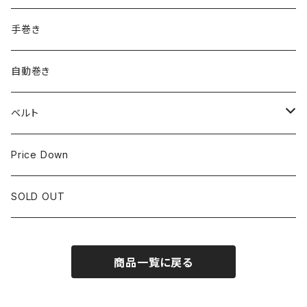
ROLEX
SEIKO
~24.9mm
手巻き
LONGINES
CITIZEN
25mm~29.9mm
自動巻き
IWC
OTHER BRAND
30mm~34.9mm
ベルト
CORUM
35mm~39.9mm
HIRSCHベルト
Price Down
OTHER BRAND
40mm~
SSブレスレット
SOLD OUT
Square Case
商品一覧に戻る