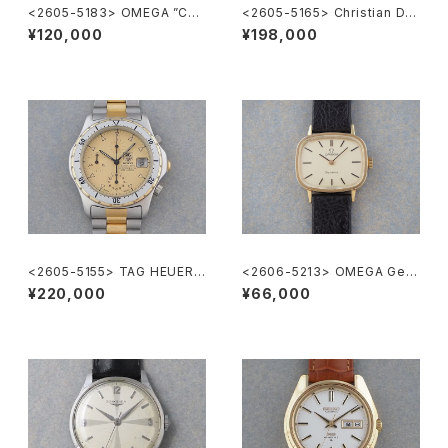
<2605-5183> OMEGA ”Cal.
<2605-5165> Christian Dio
285"
r
¥120,000
¥198,000
<2605-5155> TAG HEUER 2
<2606-5213> OMEGA Gen
000 Chronograph
eve
¥220,000
¥66,000