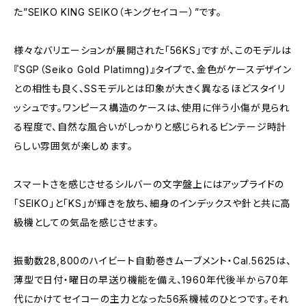
た”SEIKO KING SEIKO（キングセイコー）”です。
様々なバリエーションが展開された「56KS」ですが、このモデルは
『SGP（Seiko Gold Platimng)』タイプで、金色がケースデザイン
との相性も良く、SSモデルとは印象が大きく異なるほどスタイリ
ッシュです。ワンピース構造のケースは、使用に伴う小傷が見られ
る程度で、自然な風合いがしっかりと感じられるビンテージ時計
らしい雰囲気が楽しめます。
スマートさを感じさせるシルバーの文字盤上にはアップライドの
「SEIKO」と「KS」が輝きを放ち、細身のインデックスや針と共に高
級機としての気品を感じさせます。
振動数28,800のハイビート自動巻きムーブメント・Cal.5625は、
薄型で日付・曜日の早送り機能を備え、1960年代後半から70年
代にかけてセイコーの主力となった56系機械のひとつです。それ