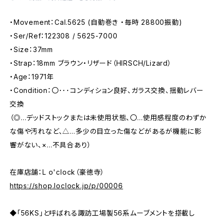
・Movement：Cal.5625 (自動巻き ・毎時 28800振動)
・Ser/Ref：122308 / 5625-7000
・Size：37mm
・Strap：18mm ブラウン・リザード（HIRSCH/Lizard）
・Age：1971年
・Condition：〇･･･コンディション良好、ガラス交換、揺動レバー
交換
（◎…デッドストックまたは未使用状態、〇…使用感程度のわずか
な傷や汚れなど、△…多少の目立った傷などがあるが機能に影
響がない、×…不具合あり）
在庫店舗：L o'clock（豪徳寺）
https://shop.loclock.jp/p/00006
◆「56KS」と呼ばれる諏訪工場製56系ムーブメントを搭載し