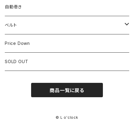
LONGINES
CITIZEN
25mm~29.9mm
自動巻き
IWC
OTHER BRAND
30mm~34.9mm
ベルト
CORUM
35mm~39.9mm
HIRSCHベルト
Price Down
OTHER BRAND
40mm~
SSブレスレット
SOLD OUT
Square Case
商品一覧に戻る
Black Dial
Colored Dial
© L o'clock