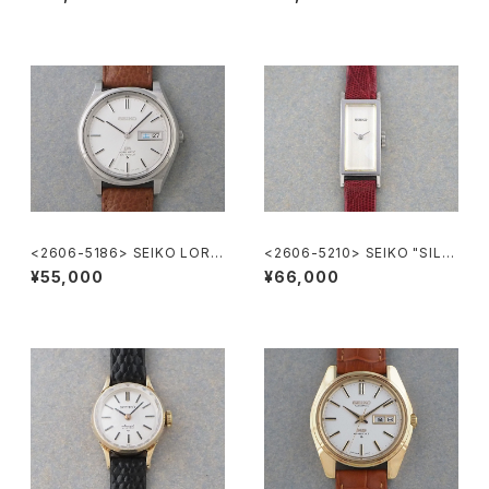
<2606-5186> SEIKO LORD
<2606-5210> SEIKO "SILV
MATIC
ER885" rectangular case
¥55,000
¥66,000