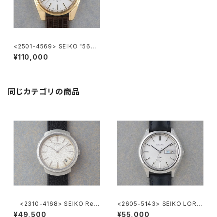
<2501-4569> SEIKO "56K
S" King Seiko
¥110,000
同じカテゴリの商品
<2310-4168> SEIKO Ref.
<2605-5143> SEIKO LORD
2419-0010
MATIC
¥49,500
¥55,000