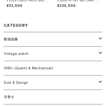
<2005-2952> RADO BALVB
<2506-4719> Van Cleef &
OA
Arpels Classique
¥33,000
¥220,000
CATEGORY
取扱店舗
L o'clock
Vintage watch
"delve"
海外ブランド
1980~(Quartz & Mechanical)
OMEGA
国産ブランド
Size & Design
ROLEX
SEIKO
~24.9mm
手巻き