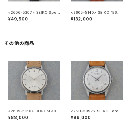
<2606-5207> SEIKO Speci
<2605-5140> SEIKO ”56K
al
S" KING SEIKO
¥49,500
¥132,000
その他の商品
<2605-5160> CORUM Auto
<2511-5097> SEIKO Lord
matic
Marvel
¥88,000
¥99,000