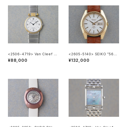
<2506-4719> Van Cleef &
<2605-5140> SEIKO ”56K
Arpels la collection
S" KING SEIKO
¥88,000
¥132,000