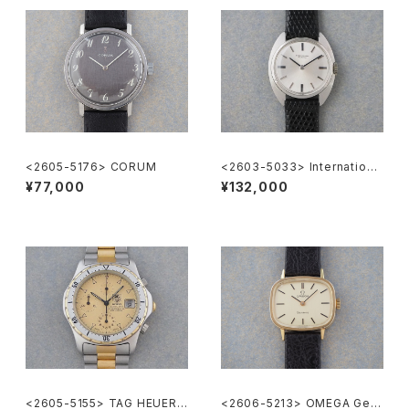
<2605-5176> CORUM
<2603-5033> Internationa
l Watch Co.
¥77,000
¥132,000
<2605-5155> TAG HEUER 2
<2606-5213> OMEGA Gen