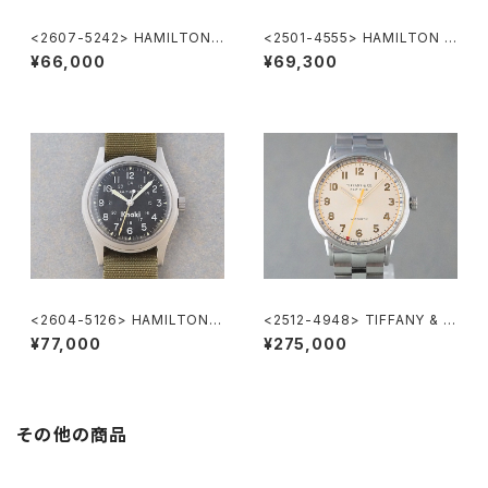
<2607-5242> HAMILTON
<2501-4555> HAMILTON K
Khaki Nature
haki
¥66,000
¥69,300
<2604-5126> HAMILTON K
<2512-4948> TIFFANY & C
haki
o. CT60
¥77,000
¥275,000
その他の商品