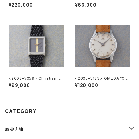
000 Chronograph
eve
¥220,000
¥66,000
<2603-5059> Christian Di
<2605-5183> OMEGA ”Cal.
or
285"
¥99,000
¥120,000
CATEGORY
取扱店舗