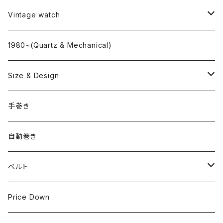
L o'clock
Vintage watch
"delve"
海外ブランド
1980~(Quartz & Mechanical)
OMEGA
国産ブランド
Size & Design
ROLEX
SEIKO
~24.9mm
手巻き
LONGINES
CITIZEN
25mm~29.9mm
自動巻き
IWC
OTHER BRAND
30mm~34.9mm
ベルト
CORUM
35mm~39.9mm
HIRSCHベルト
Price Down
OTHER BRAND