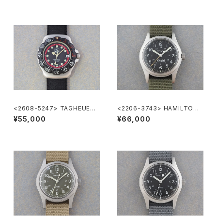
<2608-5247> TAGHEUER
<2206-3743> HAMILTON
FORMULA1
Khaki
¥55,000
¥66,000