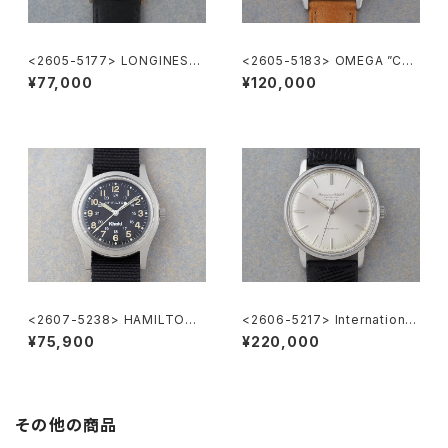
<2605-5177> LONGINES
<2605-5183> OMEGA ”Cal.
”大正製薬”
285"
¥77,000
¥120,000
<2607-5238> HAMILTON
<2606-5217> International
Khaki
National Co. "TURLER"
¥75,900
¥220,000
その他の商品