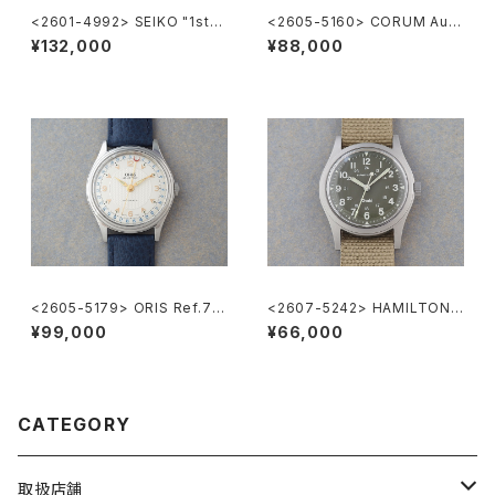
<2601-4992> SEIKO "1st"
<2605-5160> CORUM Auto
KING SEIKO
matic
¥132,000
¥88,000
<2605-5179> ORIS Ref.74
<2607-5242> HAMILTON
70 ”POINTER DATE"
Khaki Nature
¥99,000
¥66,000
CATEGORY
取扱店舗