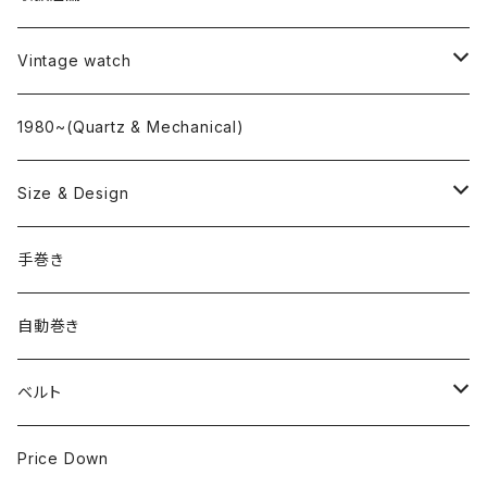
L o'clock
Vintage watch
"delve"
海外ブランド
1980~(Quartz & Mechanical)
OMEGA
国産ブランド
Size & Design
ROLEX
SEIKO
~24.9mm
手巻き
LONGINES
CITIZEN
25mm~29.9mm
自動巻き
IWC
OTHER BRAND
30mm~34.9mm
ベルト
CORUM
35mm~39.9mm
HIRSCHベルト
Price Down