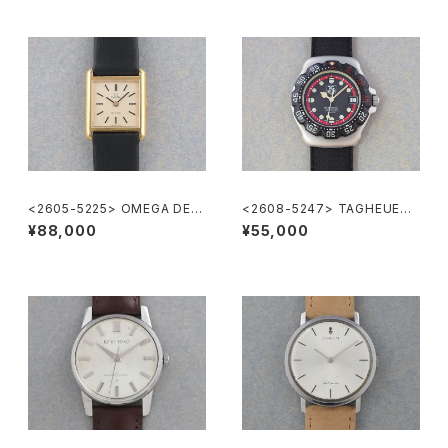
<2605-5225> OMEGA DE V
<2608-5247> TAGHEUER
ILE
FORMULA1
¥88,000
¥55,000