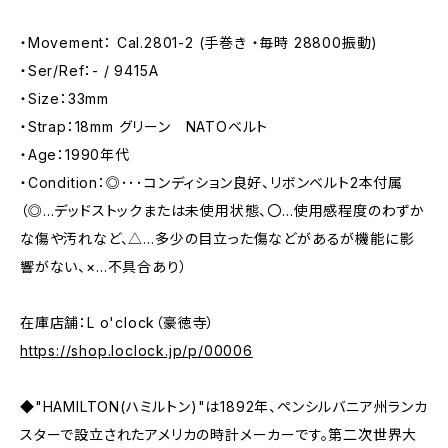
・Movement： Cal.2801-2 (手巻き ・毎時 28800振動)
・Ser/Ref：- / 9415A
・Size：33mm
・Strap：18mm グリーン NATOベルト
・Age：1990年代
・Condition：◎･･･コンディション良好、リボンベルト2本付属
（◎…デッドストックまたは未使用状態、〇…使用感程度のわずか
な傷や汚れなど、△…多少の目立った傷などがあるが機能に影
響がない、×…不具合あり）
在庫店舗：L o'clock（豪徳寺）
https://shop.loclock.jp/p/00006
◆"HAMILTON(ハミルトン)"は1892年、ペンシルバニア州ランカ
スターで設立されたアメリカの時計メーカーです。第二次世界大