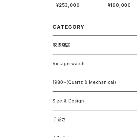
LTON Chronograph
INES "Cal.12.6
¥253,000
¥198,000
CATEGORY
取扱店舗
L o'clock
Vintage watch
"delve"
海外ブランド
1980~(Quartz & Mechanical)
OMEGA
国産ブランド
Size & Design
ROLEX
SEIKO
~24.9mm
手巻き
LONGINES
CITIZEN