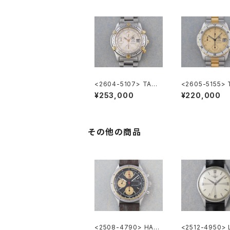
<2604-5107> TAGH
<2605-5155> 
EUER Super 2000 C
EUER 2000 Ch
¥253,000
¥220,000
hronograph
raph
その他の商品
<2508-4790> HAMI
<2512-4950>