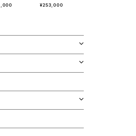
al National Co.
EUER Super 2000 C
0,000
¥253,000
LER"
hronograph