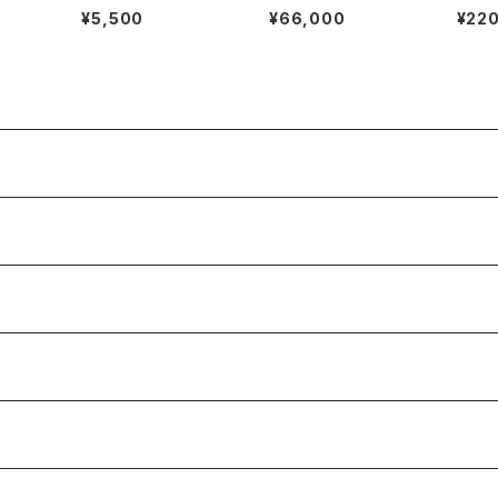
8.ZS"
正ステンレスメッシュブ
A Geneve
ation
¥5,500
¥66,000
¥22
レスレット 10mm
"TUR