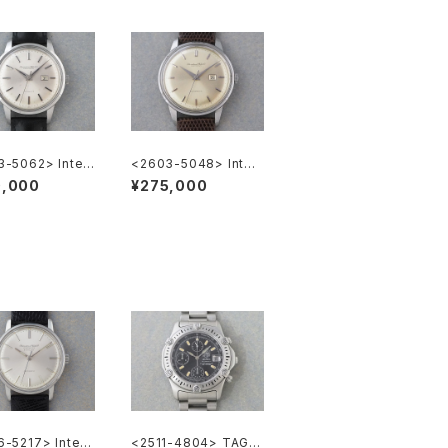
-5062> Inter
<2603-5048> Inter
nal National C
national National C
0,000
¥275,000
f.648A
o. Ref.648A
-5217> Intern
<2511-4804> TAG H