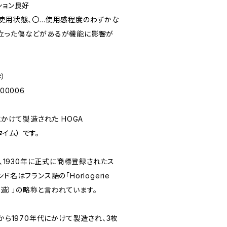
ィション良好
未使用状態、〇…使用感程度のわずかな
立った傷などがあるが機能に影響が
寺）
p/00006
にかけて製造された HOGA
タイム） です。
れ、1930年に正式に商標登録されたス
名はフランス語の「Horlogerie
計製造）」の略称と言われています。
代から1970年代にかけて製造され、3枚