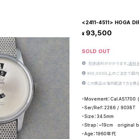
<2411-4511> HOGA D
93,500
¥
SOLD OUT
別途送料がかかります。
送料
¥50,000以上のご注文で国
この商品は海外配送できる商品
・Movement：Cal.AS170
・Ser/Ref：2286 / 9038T
・Size：34.5mm
・Strap：~19cm original b
・Age：1960年代