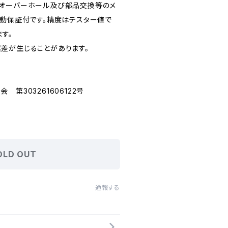
てオーバーホール及び部品交換等のメ
作動保証付です。精度はテスター値で
ます。
差が生じることがあります。
第303261606122号
OLD OUT
通報する