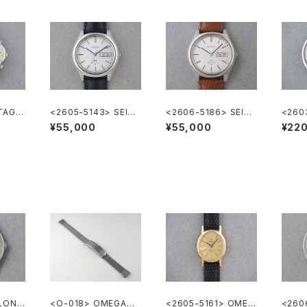
TAG H
<2605-5143> SEIKO
<2606-5186> SEIK
<2603
ronog
LORD MATIC
O LORD MATIC
natio
¥55,000
¥55,000
¥22
o. Re
 LONG
<O-018> OMEGA純
<2605-5161> OMEG
<2606