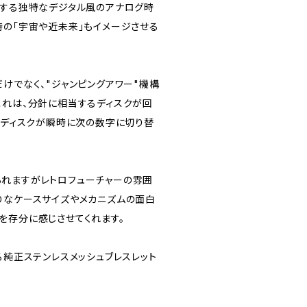
示する独特なデジタル風のアナログ時
時の「宇宙や近未来」もイメージさせる
けでなく、"ジャンピングアワー"機構
これは、分針に相当するディスクが回
」のディスクが瞬時に次の数字に切り替
れますがレトロフューチャーの雰囲
りなケースサイズやメカニズムの面白
を存分に感じさせてくれます。
る純正ステンレスメッシュブレスレット